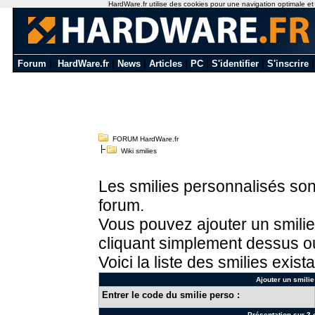
HardWare.fr utilise des cookies pour une navigation optimale et de
Forum
|
HardWare.fr
|
News
|
Articles
|
PC
|
S'identifier
|
S'inscrire
FORUM HardWare.fr
Wiki smilies
Les smilies personnalisés sont
forum.
Vous pouvez ajouter un smilie
cliquant simplement dessus ou
Voici la liste des smilies exista
Ajouter un smilie
Entrer le code du smilie perso :
Présentation sur 3