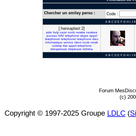
Chercher un smiley perso :
Code :
A
B
C
D
E
F
G
H
I
J
K
[:hansaplast:2]
aide
help
naze
noob
newbe
newbee
puceau
SAV
telephone
skype
appel
telephoner
telephoner
telephone
dieu
informatique
service
client
noob
newb
nulstrip
tise
appel
telephone
streaptease
striptease
tobisha
A
B
C
D
E
F
G
H
I
J
K
Forum MesDiscu
(c) 20
Copyright © 1997-2025 Groupe
LDLC
(
S