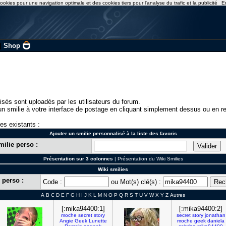
ookies pour une navigation optimale et des cookies tiers pour l'analyse du trafic et la publicité
E
|
Shop
isés sont uploadés par les utilisateurs du forum.
n smilie à votre interface de postage en cliquant simplement dessus ou en re
ies existants :
Ajouter un smilie personnalisé à la liste des favoris
milie perso :
Présentation sur 3 colonnes
|
Présentation du Wiki Smilies
Wiki smilies
 perso :
Code :
ou Mot(s) clé(s) :
A
B
C
D
E
F
G
H
I
J
K
L
M
N
O
P
Q
R
S
T
U
V
W
X
Y
Z
Autres
[:mika94400:1]
[:mika94400:2]
moche
secret
story
secret
story
jonathan
Angie
Geek
Lunette
moche
geek
daniela