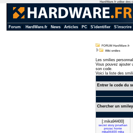
HardWare.fr utilise des c
Forum
|
HardWare.fr
|
News
|
Articles
|
PC
|
S'identifier
|
S'inscrire
FORUM HardWare.fr
Wiki smilies
Les smilies personnal
Vous pouvez ajouter u
son code.
Voici la liste des smil
Entrer le code du s
Chercher un smiley
[:mika94400]
secret
story
jonathan
prozac
honte
mika94400
mika