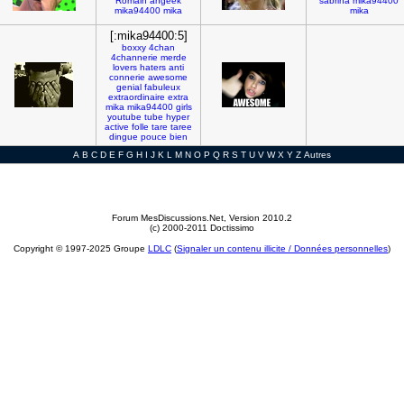
Romain
angeek
sabrina
mika94400
mika94400
mika
mika
[:mika94400:5]
boxxy
4chan
4channerie
merde
lovers
haters
anti
connerie
awesome
genial
fabuleux
extraordinaire
extra
mika
mika94400
girls
youtube
tube
hyper
active
folle
tare
taree
dingue
pouce
bien
A
B
C
D
E
F
G
H
I
J
K
L
M
N
O
P
Q
R
S
T
U
V
W
X
Y
Z
Autres
Forum MesDiscussions.Net
, Version 2010.2
(c) 2000-2011 Doctissimo
Copyright © 1997-2025 Groupe
LDLC
(
Signaler un contenu illicite / Données personnelles
)