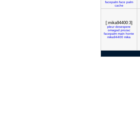
facepalm
face
palm
cache
[:mika94400:3]
pleur
desespere
omagad
prozac
facepalm
main
honte
mika94400
mika