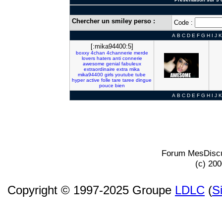
Chercher un smiley perso :
Code :
A
B
C
D
E
F
G
H
I
J
K
[:mika94400:5]
boxxy
4chan
4channerie
merde
lovers
haters
anti
connerie
awesome
genial
fabuleux
extraordinaire
extra
mika
mika94400
girls
youtube
tube
hyper
active
folle
tare
taree
dingue
pouce
bien
A
B
C
D
E
F
G
H
I
J
K
Forum MesDiscu
(c) 20
Copyright © 1997-2025 Groupe
LDLC
(
S