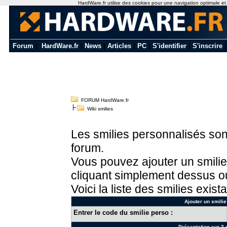
HardWare.fr utilise des cookies pour une navigation optimale et de
Forum
|
HardWare.fr
|
News
|
Articles
|
PC
|
S'identifier
|
S'inscrire
FORUM HardWare.fr
Wiki smilies
Les smilies personnalisés sont
forum.
Vous pouvez ajouter un smilie
cliquant simplement dessus ou
Voici la liste des smilies exista
Ajouter un smilie
Entrer le code du smilie perso :
Présentation sur 3