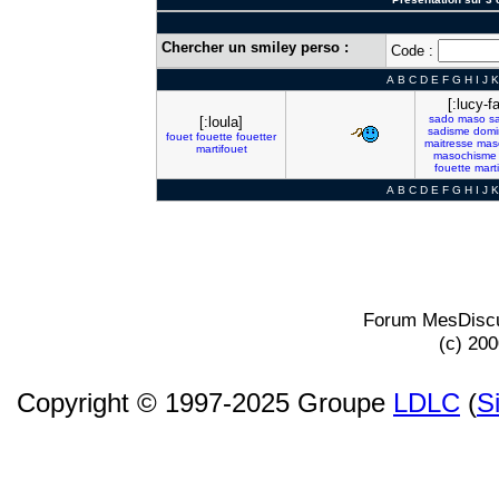
Chercher un smiley perso :
Code :
A
B
C
D
E
F
G
H
I
J
K
[:lucy-fa
sado
maso
s
[:loula]
sadisme
domi
fouet
fouette
fouetter
maitresse
mas
martifouet
masochisme
fouette
mart
A
B
C
D
E
F
G
H
I
J
K
Forum MesDiscu
(c) 20
Copyright © 1997-2025 Groupe
LDLC
(
S