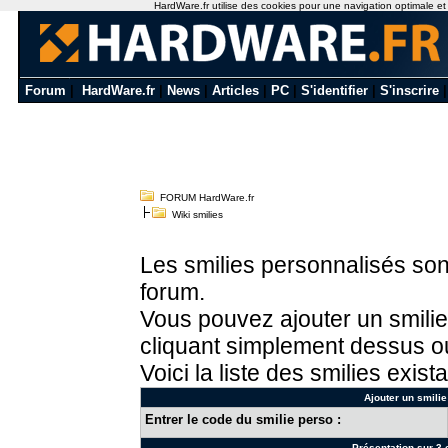
HardWare.fr utilise des cookies pour une navigation optimale et de
Forum
|
HardWare.fr
|
News
|
Articles
|
PC
|
S'identifier
|
S'inscrire
FORUM HardWare.fr
Wiki smilies
Les smilies personnalisés sont
forum.
Vous pouvez ajouter un smilie
cliquant simplement dessus ou
Voici la liste des smilies exista
Ajouter un smilie
Entrer le code du smilie perso :
Présentation sur 3