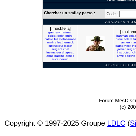
Chercher un smiley perso :
Code :
A
B
C
D
E
F
G
H
I
J
K
[:mockfella]
[:roulian
gunnery
hartman
soldat
doigt
ordre
hartman
solda
colere
full
metal
armee
ordre
colere
fu
marine
leatherneck
armee
mar
instructeur
jacket
leatherneck
in
sergent
chef
jacket
sergen
instructeur
chapeau
instructeur
ch
arme
baleine
armee
arme
baleine
suce
noeud
A
B
C
D
E
F
G
H
I
J
K
Forum MesDiscu
(c) 20
Copyright © 1997-2025 Groupe
LDLC
(
S