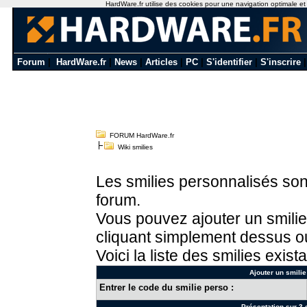
HardWare.fr utilise des cookies pour une navigation optimale et de
Forum
|
HardWare.fr
|
News
|
Articles
|
PC
|
S'identifier
|
S'inscrire
FORUM HardWare.fr
Wiki smilies
Les smilies personnalisés sont
forum.
Vous pouvez ajouter un smilie
cliquant simplement dessus ou
Voici la liste des smilies exista
Ajouter un smilie
Entrer le code du smilie perso :
Présentation sur 3