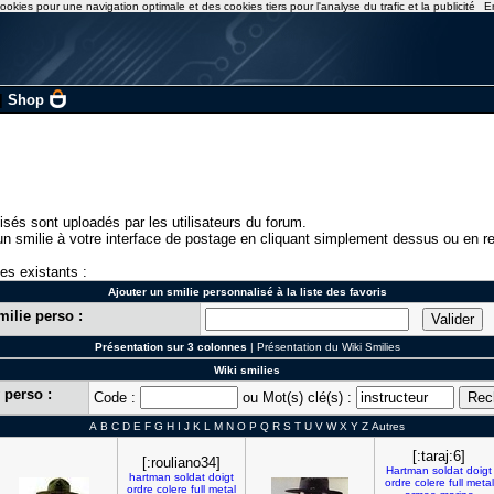
ookies pour une navigation optimale et des cookies tiers pour l'analyse du trafic et la publicité
E
|
Shop
isés sont uploadés par les utilisateurs du forum.
n smilie à votre interface de postage en cliquant simplement dessus ou en re
ies existants :
Ajouter un smilie personnalisé à la liste des favoris
milie perso :
Présentation sur 3 colonnes
|
Présentation du Wiki Smilies
Wiki smilies
 perso :
Code :
ou Mot(s) clé(s) :
A
B
C
D
E
F
G
H
I
J
K
L
M
N
O
P
Q
R
S
T
U
V
W
X
Y
Z
Autres
[:taraj:6]
[:rouliano34]
Hartman
soldat
doigt
hartman
soldat
doigt
ordre
colere
full
metal
ordre
colere
full
metal