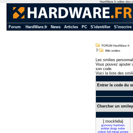
HardWare.fr utilise des c
Forum
|
HardWare.fr
|
News
|
Articles
|
PC
|
S'identifier
|
S'inscrire
FORUM HardWare.fr
Wiki smilies
Les smilies personnal
Vous pouvez ajouter u
son code.
Voici la liste des smil
Entrer le code du s
Chercher un smiley
[:mockfella]
gunnery
hartman
soldat
doigt
ordre
colere
full
metal
armee