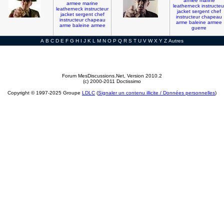
armee
marine
armee
marine
leatherneck
instructeu
leatherneck
instructeur
jacket
sergent
chef
jacket
sergent
chef
instructeur
chapeau
instructeur
chapeau
arme
baleine
armee
arme
baleine
armee
guerre
A
B
C
D
E
F
G
H
I
J
K
L
M
N
O
P
Q
R
S
T
U
V
W
X
Y
Z
Autres
Forum MesDiscussions.Net
, Version 2010.2
(c) 2000-2011 Doctissimo
Copyright © 1997-2025 Groupe
LDLC
(
Signaler un contenu illicite / Données personnelles
)