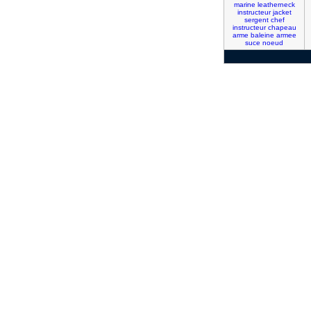
marine
leatherneck
instructeur
jacket
sergent
chef
instructeur
chapeau
arme
baleine
armee
suce
noeud