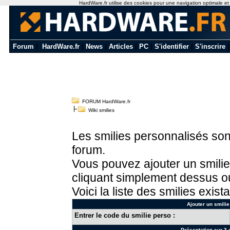
HardWare.fr utilise des cookies pour une navigation optimale et de
Forum
|
HardWare.fr
|
News
|
Articles
|
PC
|
S'identifier
|
S'inscrire
FORUM HardWare.fr
Wiki smilies
Les smilies personnalisés sont
forum.
Vous pouvez ajouter un smilie
cliquant simplement dessus ou
Voici la liste des smilies exista
Ajouter un smilie
Entrer le code du smilie perso :
Présentation sur 3