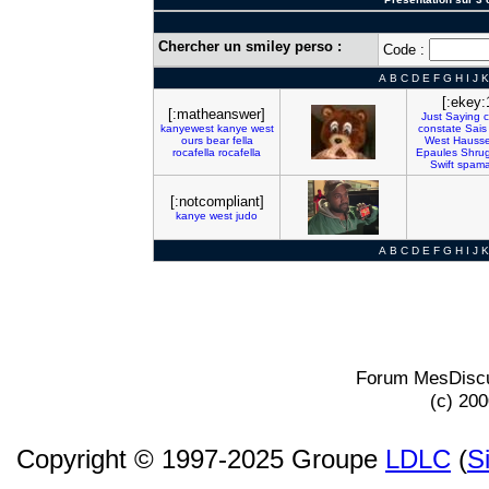
Chercher un smiley perso :
Code :
A
B
C
D
E
F
G
H
I
J
K
[:ekey:
[:matheanswer]
Just
Saying
c
kanyewest
kanye
west
constate
Sais
ours
bear
fella
West
Hauss
rocafella
rocafella
Epaules
Shru
Swift
spama
[:notcompliant]
kanye
west
judo
A
B
C
D
E
F
G
H
I
J
K
Forum MesDiscu
(c) 20
Copyright © 1997-2025 Groupe
LDLC
(
S