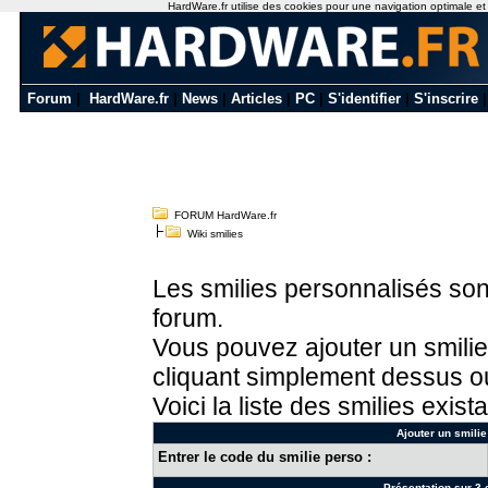
HardWare.fr utilise des cookies pour une navigation optimale et de
Forum
|
HardWare.fr
|
News
|
Articles
|
PC
|
S'identifier
|
S'inscrire
FORUM HardWare.fr
Wiki smilies
Les smilies personnalisés sont
forum.
Vous pouvez ajouter un smilie
cliquant simplement dessus ou
Voici la liste des smilies exista
Ajouter un smilie
Entrer le code du smilie perso :
Présentation sur 3