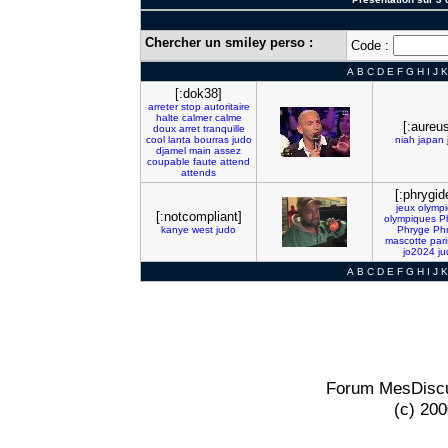
Chercher un smiley perso :
Code :
A
B
C
D
E
F
G
H
I
J
K
[:dok38]
arreter
stop
autoritaire
halte
calmer
calme
[:aureus
doux
arret
tranquille
cool
lanta
bourras
judo
niah
japan
djamel
main
assez
coupable
faute
attend
attends
[:phrygid
jeux
olymp
[:notcompliant]
olympiques
P
kanye
west
judo
Phryge
Ph
mascotte
par
jo2024
ju
A
B
C
D
E
F
G
H
I
J
K
Forum MesDiscu
(c) 20