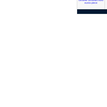
centime
centimes
euro
euros
piece