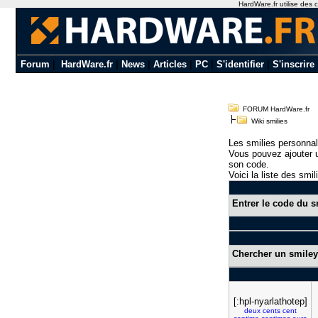
HardWare.fr utilise des c
Forum
|
HardWare.fr
|
News
|
Articles
|
PC
|
S'identifier
|
S'inscrire
FORUM HardWare.fr
Wiki smilies
Les smilies personnal
Vous pouvez ajouter u
son code.
Voici la liste des smil
Entrer le code du s
Chercher un smiley
[:hpl-nyarlathotep]
deux
cents
cent