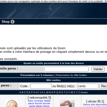
ookies pour une navigation optimale et des cookies tiers pour l'analyse du trafic et la publicité
E
|
Shop
isés sont uploadés par les utilisateurs du forum.
n smilie à votre interface de postage en cliquant simplement dessus ou en re
ies existants :
Ajouter un smilie personnalisé à la liste des favoris
milie perso :
Présentation sur 3 colonnes
|
Présentation du Wiki Smilies
Wiki smilies
 perso :
Code :
ou Mot(s) clé(s) :
A
B
C
D
E
F
G
H
I
J
K
L
M
N
O
P
Q
R
S
T
U
V
W
X
Y
Z
Autres
[:nekromanttik:5]
franc
nourrain
maldo
[:olivier-35:1]
piece
bouzin
bousin
france
info
franceinfo
same
player
shoot