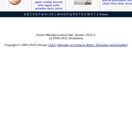
journal
journaliste
his
again
essaie
encore
chien
intox
itele
cents
retry
again
suite
remettre
deux
cents
A
B
C
D
E
F
G
H
I
J
K
L
M
N
O
P
Q
R
S
T
U
V
W
X
Y
Z
Autres
Forum MesDiscussions.Net
, Version 2010.2
(c) 2000-2011 Doctissimo
Copyright © 1997-2025 Groupe
LDLC
(
Signaler un contenu illicite / Données personnelles
)