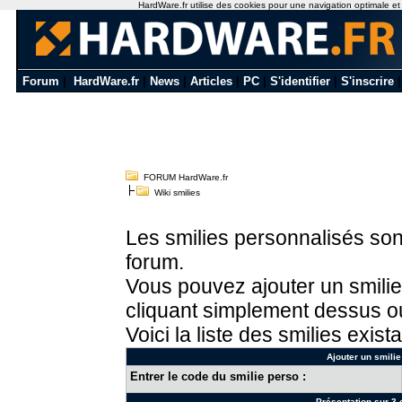
HardWare.fr utilise des cookies pour une navigation optimale et de
Forum
|
HardWare.fr
|
News
|
Articles
|
PC
|
S'identifier
|
S'inscrire
FORUM HardWare.fr
Wiki smilies
Les smilies personnalisés sont
forum.
Vous pouvez ajouter un smilie
cliquant simplement dessus ou
Voici la liste des smilies exista
Ajouter un smilie
Entrer le code du smilie perso :
Présentation sur 3