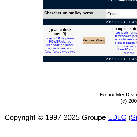
Chercher un smiley perso :
Code :
A
B
C
D
E
F
G
H
I
J
K
[:hauptimisate
[:jean-patrick
cogip
winner
c
ranu:3]
forces
vives
pe
cogip
COGIP
power
tete
claques
cl
POWER
glande
premier
classe
glandage
optimiser
fzdp
commerci
optimisation
ranu
abruti20
soca
force
forces
vives
vive
ouineur
A
B
C
D
E
F
G
H
I
J
K
Forum MesDiscu
(c) 20
Copyright © 1997-2025 Groupe
LDLC
(
S