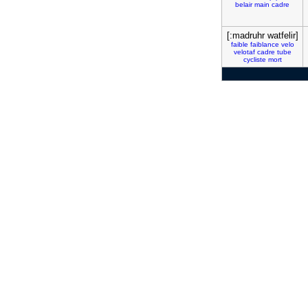
belair
main
cadre
[:madruhr watfelir]
faible
faiblance
velo
velotaf
cadre
tube
cycliste
mort