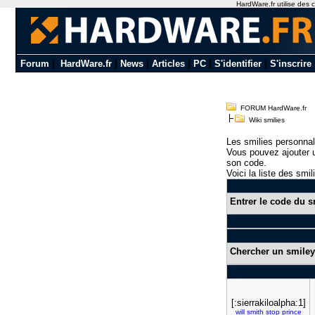
HardWare.fr utilise des c
Forum
|
HardWare.fr
|
News
|
Articles
|
PC
|
S'identifier
|
S'inscrire
FORUM HardWare.fr
Wiki smilies
Les smilies personnal
Vous pouvez ajouter u
son code.
Voici la liste des smil
Entrer le code du s
Chercher un smiley
[:sierrakiloalpha:1]
will
smith
stop
prince