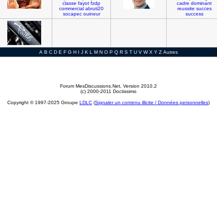
classe
fayot
fzdp
cadre
dominant
commercial
abruti20
reussite
succes
socapec
ouineur
success
A
B
C
D
E
F
G
H
I
J
K
L
M
N
O
P
Q
R
S
T
U
V
W
X
Y
Z
Autres
Forum MesDiscussions.Net
, Version 2010.2
(c) 2000-2011 Doctissimo
Copyright © 1997-2025 Groupe
LDLC
(
Signaler un contenu illicite / Données personnelles
)