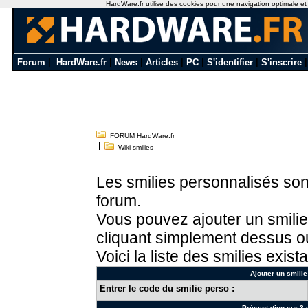
HardWare.fr utilise des cookies pour une navigation optimale et de
Forum
|
HardWare.fr
|
News
|
Articles
|
PC
|
S'identifier
|
S'inscrire
FORUM HardWare.fr
Wiki smilies
Les smilies personnalisés sont
forum.
Vous pouvez ajouter un smilie
cliquant simplement dessus ou
Voici la liste des smilies exista
Ajouter un smilie
Entrer le code du smilie perso :
Présentation sur 3