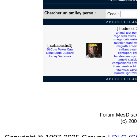
Chercher un smiley perso :
Code :
A
B
C
D
E
F
G
H
I
J
K
[:fredmoul:
animal
test
pu
rage
stak
mstak
omega
cuts
univ
nutrition
frank
w
[:sakapastis1]
mcgrath
antoi
SirCuts
Poker
Cuts
vaillant
evan
Donk
Ludo
Ludovic
centopani
eri
Lacay
Winamax
fankhouser
olym
arnold
classi
complements
pro
bcaa
creatine
tri
vrai
vrais
save
homme
light
wei
A
B
C
D
E
F
G
H
I
J
K
Forum MesDiscu
(c) 20