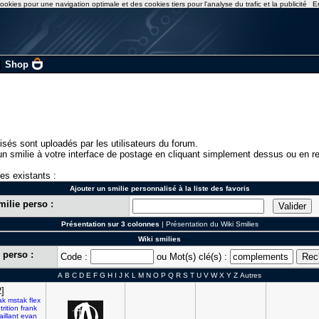
ookies pour une navigation optimale et des cookies tiers pour l'analyse du trafic et la publicité
E
|
Shop
isés sont uploadés par les utilisateurs du forum.
n smilie à votre interface de postage en cliquant simplement dessus ou en re
ies existants :
Ajouter un smilie personnalisé à la liste des favoris
milie perso :
Présentation sur 3 colonnes
|
Présentation du Wiki Smilies
Wiki smilies
 perso :
Code :
ou Mot(s) clé(s) :
A
B
C
D
E
F
G
H
I
J
K
L
M
N
O
P
Q
R
S
T
U
V
W
X
Y
Z
Autres
2]
ak
mstak
flex
trition
frank
aillant
evan