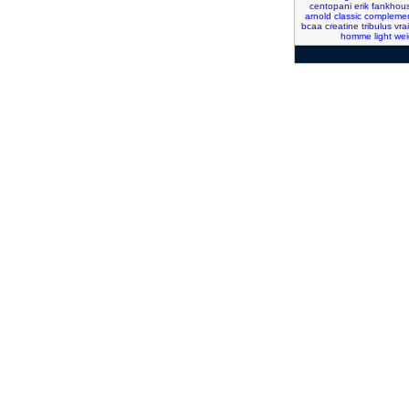
centopani
erik
fankhou
arnold
classic
compleme
bcaa
creatine
tribulus
vrai
homme
light
wei