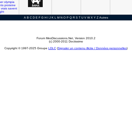
ser
olympia
nts
proteine
vrais
savent
ght
A
B
C
D
E
F
G
H
I
J
K
L
M
N
O
P
Q
R
S
T
U
V
W
X
Y
Z
Autres
Forum MesDiscussions.Net
, Version 2010.2
(c) 2000-2011 Doctissimo
Copyright © 1997-2025 Groupe
LDLC
(
Signaler un contenu illicite / Données personnelles
)