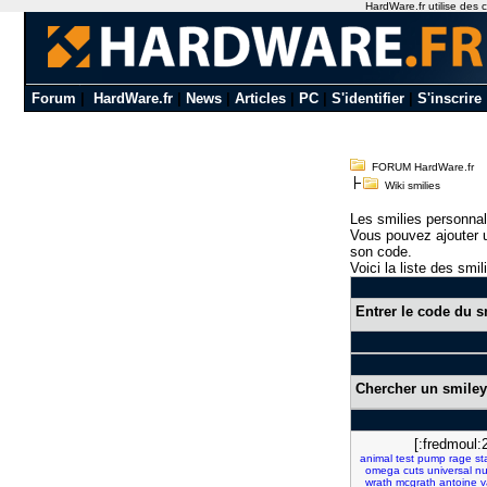
HardWare.fr utilise des c
Forum
|
HardWare.fr
|
News
|
Articles
|
PC
|
S'identifier
|
S'inscrire
FORUM HardWare.fr
Wiki smilies
Les smilies personnal
Vous pouvez ajouter u
son code.
Voici la liste des smil
Entrer le code du s
Chercher un smiley
[:fredmoul:
animal
test
pump
rage
st
omega
cuts
universal
nu
wrath
mcgrath
antoine
v