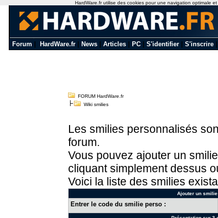
HardWare.fr utilise des cookies pour une navigation optimale et de
Forum
|
HardWare.fr
|
News
|
Articles
|
PC
|
S'identifier
|
S'inscrire
FORUM HardWare.fr
Wiki smilies
Les smilies personnalisés sont
forum.
Vous pouvez ajouter un smilie
cliquant simplement dessus ou
Voici la liste des smilies exista
Ajouter un smilie
Entrer le code du smilie perso :
Présentation sur 3