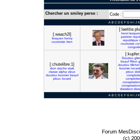
Chercher un smiley perso :
Code :
A
B
C
D
E
F
G
H
I
J
K
[:laetitia p
henri
lesque
[:waach2l]
patriote
repu
lesquen
henry
republique
courtoisie
riton
courtoisie
co
congoid
[:kupfer
Doudou
gile
beauf
Riton
[:chutelibre:1]
doudou
Michel
riton
stache
style
boomer
tocar
classe
alpha
vieux
plouc
deb
doudou
boomer
beauf
complotis
plouc
tocard
comploti
conspiration
conspiration
dissident
diss
A
B
C
D
E
F
G
H
I
J
K
Forum MesDiscu
(c) 20