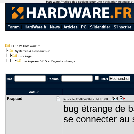
HardWare.fr utilise des cookies pour une navigation optimale et de
Forum
|
HardWare.fr
|
News
|
Articles
|
PC
|
S'identifier
|
S'inscrire
FORUM HardWare.fr
Systèmes & Réseaux Pro
Stockage
backupexec V8.5 et l'agent exchange
Mot :
Pseudo :
Filtrer
Auteur
Krapaud
Posté le 13-07-2004 à 14:46:00
bug étrange de ba
se connecter au 