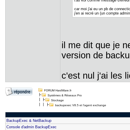
t'as koi comme message d'erreur
car moi j'ai eu un pb de connecti
j'en ai recré un (un compte admin 
il me dit que je 
version de back
c'est nul j'ai les
FORUM HardWare.fr
Systèmes & Réseaux Pro
Stockage
backupexec V8.5 et l'agent exchange
BackupExec & NetBackup
Console d'admin BackupExec