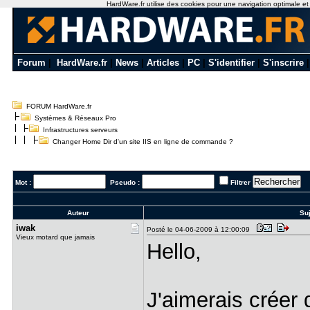
HardWare.fr utilise des cookies pour une navigation optimale et de
Forum
|
HardWare.fr
|
News
|
Articles
|
PC
|
S'identifier
|
S'inscrire
FORUM HardWare.fr
Systèmes & Réseaux Pro
Infrastructures serveurs
Changer Home Dir d'un site IIS en ligne de commande ?
Mot :
Pseudo :
Filtrer
Auteur
Suj
iwak
Posté le 04-06-2009 à 12:00:09
Vieux motard que jamais
Hello,
J'aimerais créer 