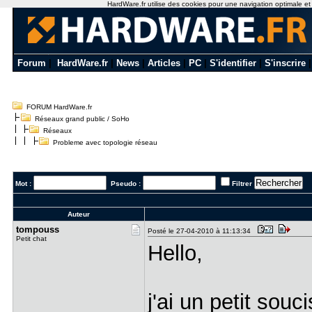
HardWare.fr utilise des cookies pour une navigation optimale et de
Forum
|
HardWare.fr
|
News
|
Articles
|
PC
|
S'identifier
|
S'inscrire
FORUM HardWare.fr
Réseaux grand public / SoHo
Réseaux
Probleme avec topologie réseau
Mot :
Pseudo :
Filtrer
Auteur
tompouss
Posté le 27-04-2010 à 11:13:34
Petit chat
Hello,
j'ai un petit sou