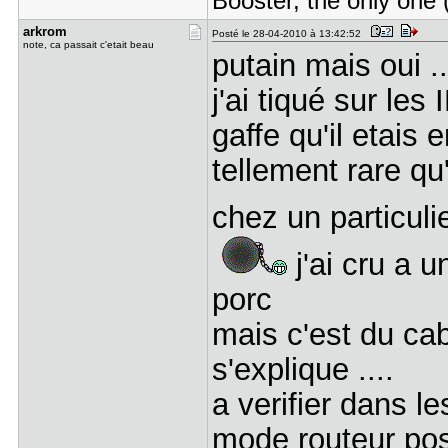
Booster, the only one 
arkrom
Posté le 28-04-2010 à 13:42:52
note, ca passait c'etait beau
putain mais oui ..
j'ai tiqué sur les
gaffe qu'il etais 
tellement rare qu
chez un particul
j'ai cru a 
porc
mais c'est du ca
s'explique ....
a verifier dans l
mode routeur po