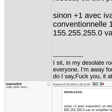
sinon +1 avec iva
conventionnelle 
155.255.255.0 vas
---------------
I sit, in my desolate r
everyone, I'm away for
do I say,Fuck you, it a
Ivanovitch
Posté le 27-04-2010 à 22:11:48
I ARE VERY SKILL
arkrom a écrit :
sinon +1 avec ivanovitch, un ret
1
55.255.255.0 vas te simplifier la