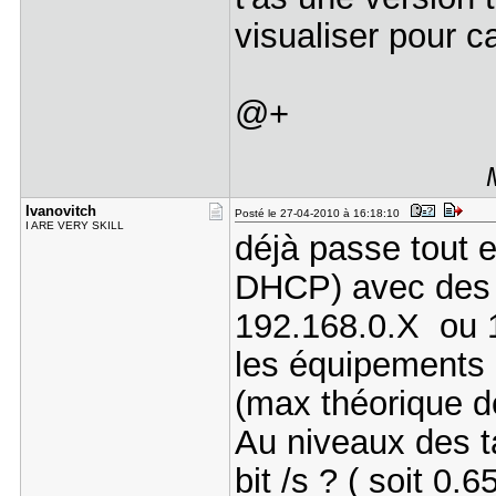
visualiser pour c
@+
Ivanovitch
Posté le 27-04-2010 à 16:18:10
I ARE VERY SKILL
déjà passe tout e
DHCP) avec des p
192.168.0.X ou 1
les équipements
(max théorique d
Au niveaux des ta
bit /s ? ( soit 0.