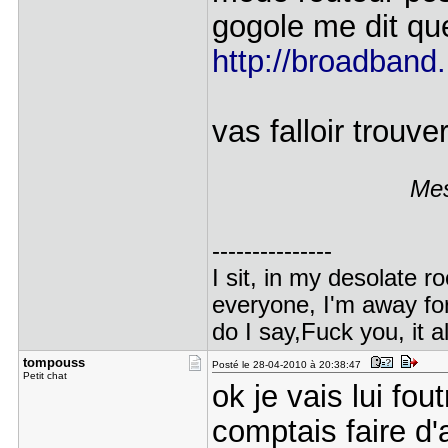
gogole me dit qu
http://broadband.
vas falloir trouve
Mes
---------------
I sit, in my desolate r
everyone, I'm away for
do I say,Fuck you, it a
tompouss
Posté le 28-04-2010 à 20:38:47
Petit chat
ok je vais lui fou
comptais faire d'a