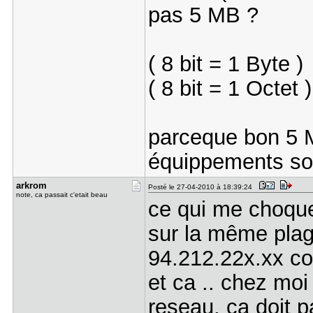
pas 5 MB ?
( 8 bit = 1 Byte
( 8 bit = 1 Octet 
parceque bon 5 M
équippements s
arkrom
Posté le 27-04-2010 à 18:39:24
note, ca passait c'etait beau
ce qui me choque
sur la même plag
94.212.22x.xx co
et ca .. chez mo
reseau, ca doit 