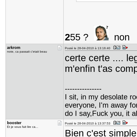
2
55 ?
non
arkrom
Posté le 28-04-2010 à 13:16:40
note, ca passait c'etait beau
certe certe .... l
m'enfin t'as com
---------------
I sit, in my desolate r
everyone, I'm away for
do I say,Fuck you, it a
booster
Posté le 28-04-2010 à 13:37:53
Et je vous fait lire ca...
Bien c'est simple