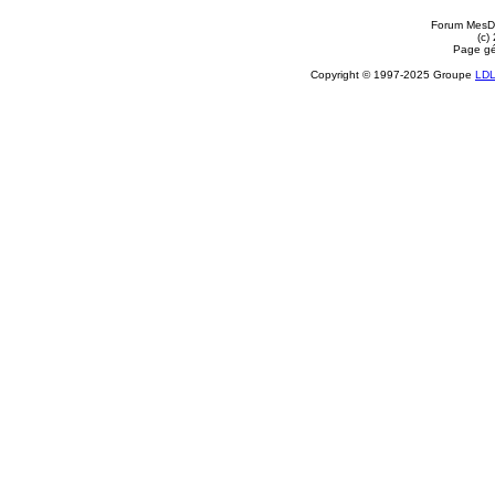
Forum MesDi
(c)
Page gé
Copyright © 1997-2025 Groupe
LD