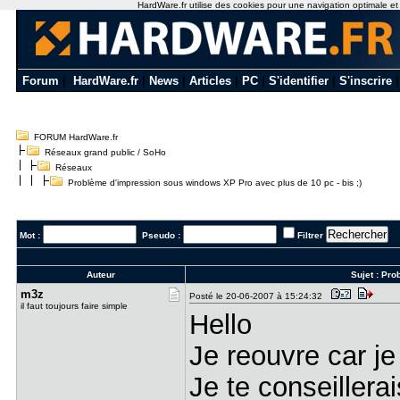
HardWare.fr utilise des cookies pour une navigation optimale et de
Forum
|
HardWare.fr
|
News
|
Articles
|
PC
|
S'identifier
|
S'inscrire
FORUM HardWare.fr
Réseaux grand public / SoHo
Réseaux
Problème d'impression sous windows XP Pro avec plus de 10 pc - bis ;)
Mot :
Pseudo :
Filtrer
Auteur
Sujet :
Prob
m3z
Posté le 20-06-2007 à 15:24:32
il faut toujours faire simple
Hello
Je reouvre car je
Je te conseillera