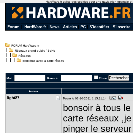
HardWare.fr utilise des cookies pour une navigation optimale et de
Forum
|
HardWare.fr
|
News
|
Articles
|
PC
|
S'identifier
|
S'inscrire
FORUM HardWare.fr
Réseaux grand public / SoHo
Réseaux
problème avec la carte réseau
Mot :
Pseudo :
Filtrer
Auteur
light87
Posté le 03-10-2011 à 15:11:14
bonsoir à tous l
carte réseaux ,je
pinger le serveur