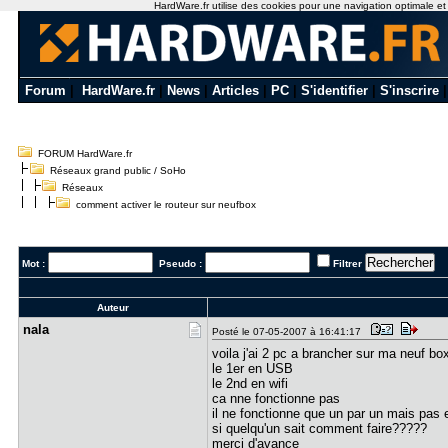
HardWare.fr utilise des cookies pour une navigation optimale et de
Forum
|
HardWare.fr
|
News
|
Articles
|
PC
|
S'identifier
|
S'inscrire
FORUM HardWare.fr
Réseaux grand public / SoHo
Réseaux
comment activer le routeur sur neufbox
Mot :
Pseudo :
Filtrer
Auteur
nala
Posté le 07-05-2007 à 16:41:17
voila j'ai 2 pc a brancher sur ma neuf box
le 1er en USB
le 2nd en wifi
ca nne fonctionne pas
il ne fonctionne que un par un mais pas
si quelqu'un sait comment faire?????
merci d'avance