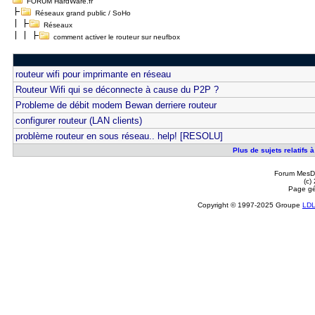
FORUM HardWare.fr
Réseaux grand public / SoHo
Réseaux
comment activer le routeur sur neufbox
routeur wifi pour imprimante en réseau
Routeur Wifi qui se déconnecte à cause du P2P ?
Probleme de débit modem Bewan derriere routeur
configurer routeur (LAN clients)
problème routeur en sous réseau.. help! [RESOLU]
Plus de sujets relatifs 
Forum MesDi
(c)
Page gé
Copyright © 1997-2025 Groupe
LD