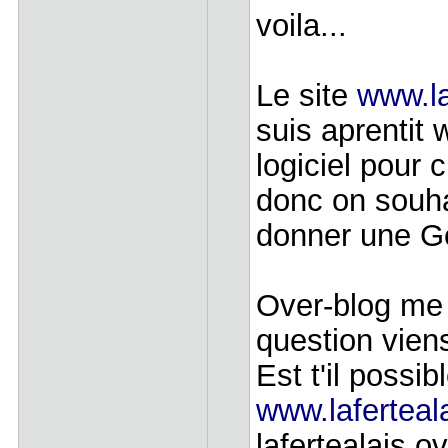
voila...
Le site
www.la
suis aprentit 
logiciel pour 
donc on souhaî
donner une Ge
Over-blog me
question vien
Est t'il possib
www.laferteala
lafertealais.o