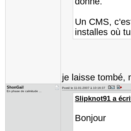
donné.
Un CMS, c'est
installes où t
je laisse tombé
ShonGail
Posté le 11-01-2007 à 10:16:37
En phase de calmitude ...
Slipknot91 a écri
Bonjour