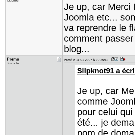
Clubbeur
Je up, car Merc
Joomla etc... son
va reprendre le f
comment passer 
blog...
Prems
Posté le 11-01-2007 à 09:25:48
Just a lie
Slipknot91 a écri
Je up, car Me
comme Joomla 
pour celui qui
été... je de
nom de domain