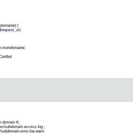
domaine) {
$request_uri;
.mondomaine;
Certbot
omain.fr;
/subdomain.access.log ;
ubdomain.error.log warn;