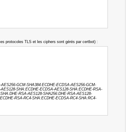
 les protocoles TLS et les ciphers sont gérés par certbot) :
A-AES256-GCM-SHA384:ECDHE-ECDSA-AES256-GCM-
-AES128-SHA:ECDHE-ECDSA-AES128-SHA:ECDHE-RSA-
SHA:DHE-RSA-AES128-SHA256:DHE-RSA-AES128-
:ECDHE-RSA-RC4-SHA:ECDHE-ECDSA-RC4-SHA:RC4-