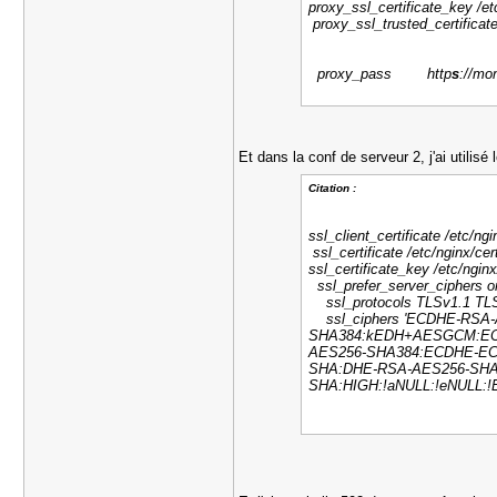
proxy_ssl_certificate_key /et
proxy_ssl_trusted_certificate 
proxy_pass http
s
://m
Et dans la conf de serveur 2, j'ai utilis
Citation :
ssl_client_certificate /etc/ngi
ssl_certificate /etc/nginx/cert
ssl_certificate_key /etc/nginx
ssl_prefer_server_ciphers o
ssl_protocols TLSv1.1 TLS
ssl_ciphers 'ECDHE-RS
SHA384:kEDH+AESGCM:EC
AES256-SHA384:ECDHE-EC
SHA:DHE-RSA-AES256-SHA
SHA:HIGH:!aNULL:!eNULL:!