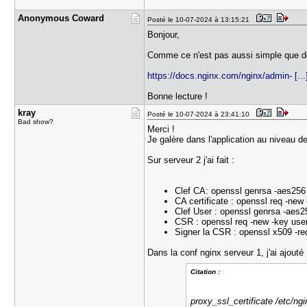
Anonymous ​Coward
Posté le 10-07-2024 à 13:15:21
Bonjour,
Comme ce n'est pas aussi simple que de 
https://docs.nginx.com/nginx/admin- [...
Bonne lecture !
kray
Posté le 10-07-2024 à 23:41:10
Bad show?
Merci !
Je galère dans l'application au niveau de
Sur serveur 2 j'ai fait :
Clef CA: openssl genrsa -aes256
CA certificate : openssl req -new
Clef User : openssl genrsa -aes2
CSR : openssl req -new -key user
Signer la CSR : openssl x509 -req
Dans la conf nginx serveur 1, j'ai ajouté 
Citation :
proxy_ssl_certificate /etc/ngi