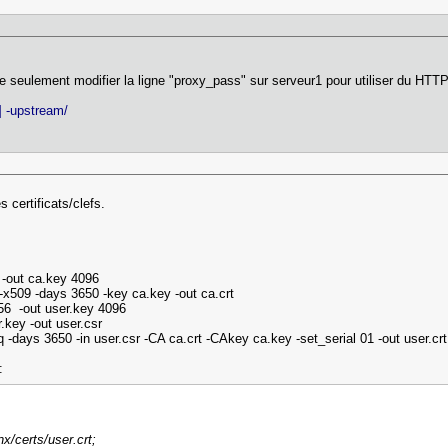
seulement modifier la ligne "proxy_pass" sur serveur1 pour utiliser du HTTPS,
] -upstream/
s certificats/clefs.
 -out ca.key 4096
 -x509 -days 3650 -key ca.key -out ca.crt
56 -out user.key 4096
.key -out user.csr
 -days 3650 -in user.csr -CA ca.crt -CAkey ca.key -set_serial 01 -out user.crt
:
nx/certs/user.crt;