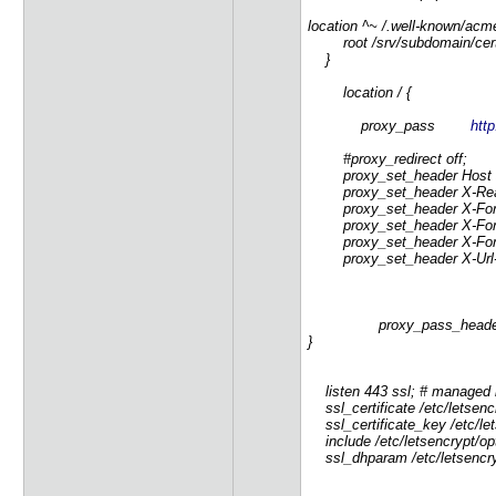
location ^~ /.well-known/acme
root /srv/subdomain/cert
}
location / {
proxy_pass
htt
#proxy_redirect off;
proxy_set_header Host $
proxy_set_header X-Real-
proxy_set_header X-Forwa
proxy_set_header X-Forw
proxy_set_header X-Forwa
proxy_set_header X-Url-
proxy_pass_header Au
}
listen 443 ssl; # managed 
ssl_certificate /etc/letsenc
ssl_certificate_key /etc/le
include /etc/letsencrypt/opt
ssl_dhparam /etc/letsencry