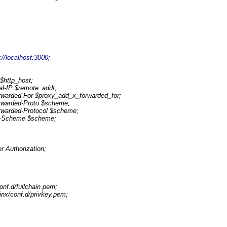
://localhost:3000;
http_host;
IP $remote_addr;
rded-For $proxy_add_x_forwarded_for;
arded-Proto $scheme;
rded-Protocol $scheme;
Scheme $scheme;
thorization;
onf.d/fullchain.pem;
inx/conf.d/privkey.pem;