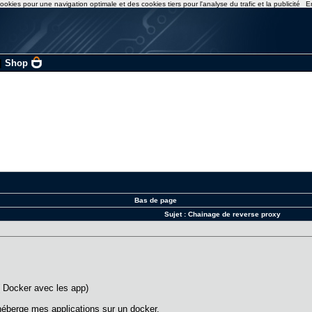
ookies pour une navigation optimale et des cookies tiers pour l'analyse du trafic et la publicité
E
|
Shop
Bas de page
Sujet :
Chainage de reverse proxy
 Docker avec les app)
éberge mes applications sur un docker.