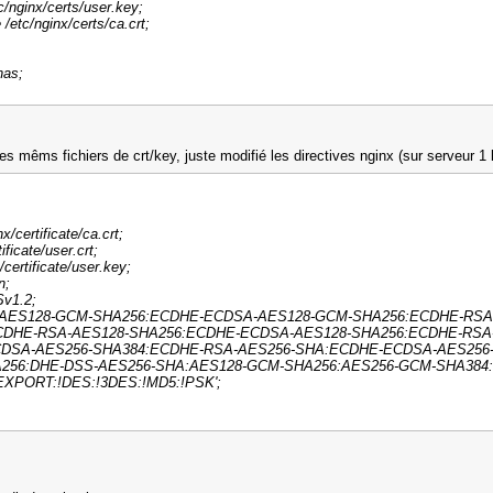
c/nginx/certs/user.key;
/etc/nginx/certs/ca.crt;
onas;
é les mêms fichiers de crt/key, juste modifié les directives nginx (sur serveur 1
nx/certificate/ca.crt;
ificate/user.crt;
/certificate/user.key;
n;
v1.2;
A-AES128-GCM-SHA256:ECDHE-ECDSA-AES128-GCM-SHA256:ECDHE-RS
DHE-RSA-AES128-SHA256:ECDHE-ECDSA-AES128-SHA256:ECDHE-RSA
DSA-AES256-SHA384:ECDHE-RSA-AES256-SHA:ECDHE-ECDSA-AES256-
256:DHE-DSS-AES256-SHA:AES128-GCM-SHA256:AES256-GCM-SHA384
EXPORT:!DES:!3DES:!MD5:!PSK';