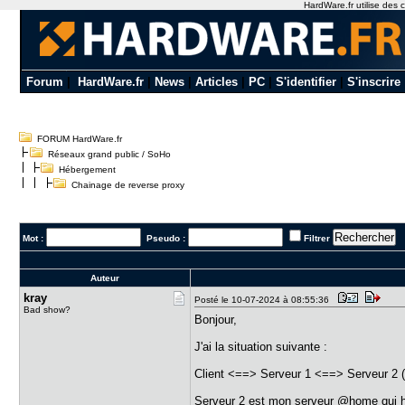
HardWare.fr utilise des c
Forum
|
HardWare.fr
|
News
|
Articles
|
PC
|
S'identifier
|
S'inscrire
FORUM HardWare.fr
Réseaux grand public / SoHo
Hébergement
Chainage de reverse proxy
Mot :
Pseudo :
Filtrer
Auteur
kray
Posté le 10-07-2024 à 08:55:36
Bad show?
Bonjour,
J'ai la situation suivante :
Client <==> Serveur 1 <==> Serveur 2 (
Serveur 2 est mon serveur @home qui h