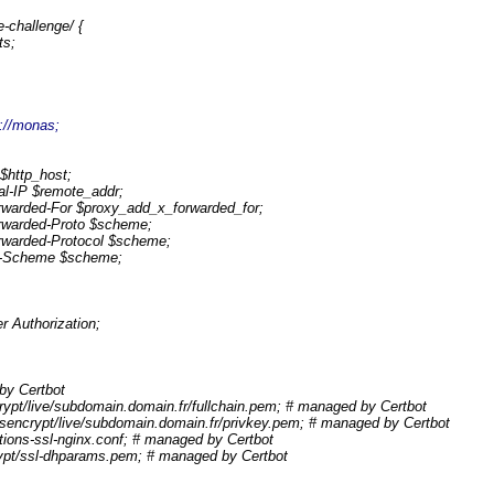
-challenge/ {
s;
p://monas;
http_host;
IP $remote_addr;
rded-For $proxy_add_x_forwarded_for;
arded-Proto $scheme;
rded-Protocol $scheme;
Scheme $scheme;
thorization;
by Certbot
rypt/live/subdomain.domain.fr/fullchain.pem; # managed by Certbot
tsencrypt/live/subdomain.domain.fr/privkey.pem; # managed by Certbot
ions-ssl-nginx.conf; # managed by Certbot
pt/ssl-dhparams.pem; # managed by Certbot