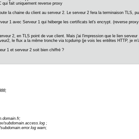
 qui fait uniquement reverse proxy
ute la chaine du client au serveur 2. Le serveur 2 fera la terminaison TLS,
erveur 1 avec Serveur 1 qui héberge les certificats let's encrypt. (reverse proxy
 serveur 2, en TLS point de vue client. Mais j'ai l'impression que le lien serveu
eur2, le flux a la même tronche via tcpdump (je vois les entêtes HTTP, je m'att
eur 1 et serveur 2 soit bien chiffré ?
88;
omain.fr;
/subdomain.access.log ;
ubdomain.error.log warn;