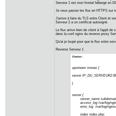
Serveur 1 est mon frontal hébergé en DC
Je veux passer les flux en HTTPS sur to
J'arrive à faire du TLS entre Client et s
Serveur 2 a un certificat autosigné.
Le flux arrive bien de client à l'appli de
dans la conf nginx du reverse proxy Serv
Qu'ai je loupé pour que le flux entre serv
Reverse Serveur 1
Citation :
upstream monas {
server IP_DU_SERVEUR2:88
}
server {
server_name subdomain.d
access_log /var/log/nginx
error_log /var/log/nginx/s
index index.php;