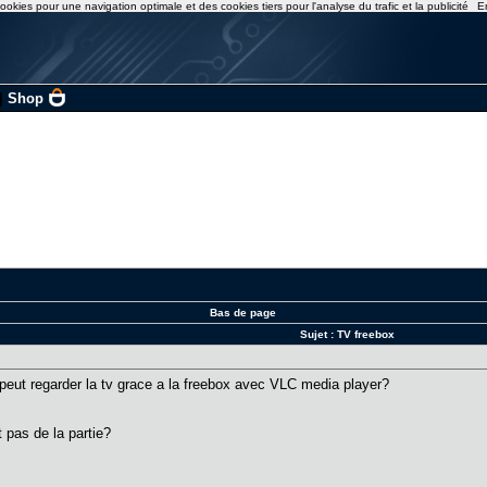
ookies pour une navigation optimale et des cookies tiers pour l'analyse du trafic et la publicité
E
|
Shop
Bas de page
Sujet :
TV freebox
peut regarder la tv grace a la freebox avec VLC media player?
t pas de la partie?