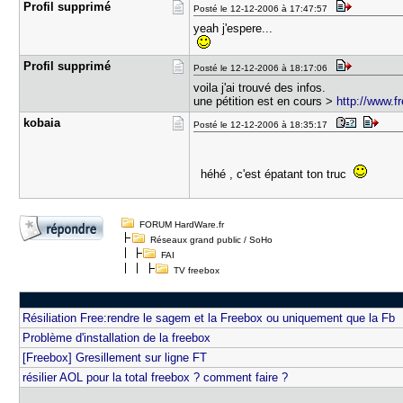
Profil sup​primé
Posté le 12-12-2006 à 17:47:57
yeah j'espere...
Profil sup​primé
Posté le 12-12-2006 à 18:17:06
voila j'ai trouvé des infos.
une pétition est en cours >
http://www.f
kobaia
Posté le 12-12-2006 à 18:35:17
héhé , c'est épatant ton truc
FORUM HardWare.fr
Réseaux grand public / SoHo
FAI
TV freebox
Résiliation Free:rendre le sagem et la Freebox ou uniquement que la Fb
Problème d'installation de la freebox
[Freebox] Gresillement sur ligne FT
résilier AOL pour la total freebox ? comment faire ?