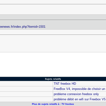
reenews.fr/index.php?itemid=1501
Sujets relatifs
TNT freebox HD
FreeBox V4, impossible de choisir un 
probleme connexion freebox only
problème débit en wifi sur Freebox V5
Plus de sujets relatifs à : TV freebox