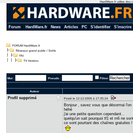
HardWare.fr utilise des c
Forum
|
HardWare.fr
|
News
|
Articles
|
PC
|
S'identifier
|
S'inscrire
FORUM HardWare.fr
Réseaux grand public / SoHo
FAI
TV freebox
Mot :
Pseudo :
Filtrer
Auteur
Profil sup​primé
Posté le 12-12-2006 à 17:35:24
Bonjour , savez vous que désormai l'on 
héhé
j'ai une petite question cependant...
quelqu'un sait pourquoi tf1 et m6 ne son
ce sont pourtant des chaînes gratuites !