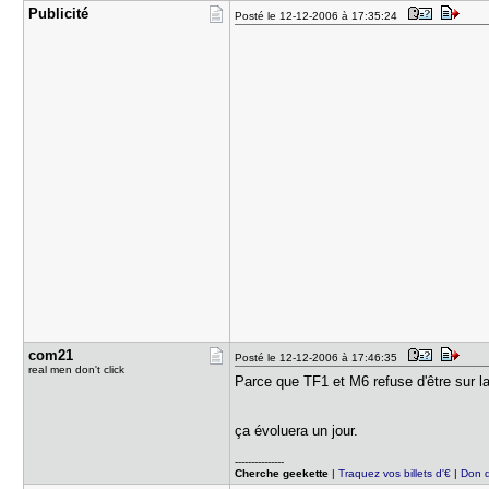
Publicité
Posté le 12-12-2006 à 17:35:24
com21
Posté le 12-12-2006 à 17:46:35
real men don't click
Parce que TF1 et M6 refuse d'être sur l
ça évoluera un jour.
---------------
Cherche geekette
|
Traquez vos billets d'€
|
Don 