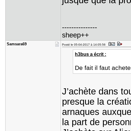
jusque que la pro
---------------
sheep++
Samsara69
Posté le 05-04-2017 à 14:05:56
h3bus a écrit :
De fait il faut ache
J’achète dans to
presque la créati
arnaques auxquels
la part de perso