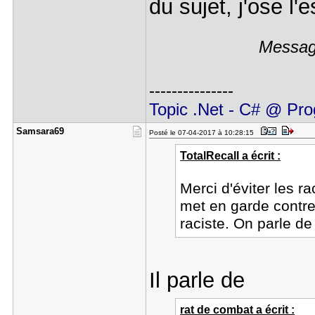
du sujet, j'ose l'
Message
---------------
Topic .Net - C# @ Pro
Samsara69
Posté le 07-04-2017 à 10:28:15
TotalRecall a écrit :
Merci d'éviter les r
met en garde contre
raciste. On parle d
Il parle de
rat de combat a écrit :