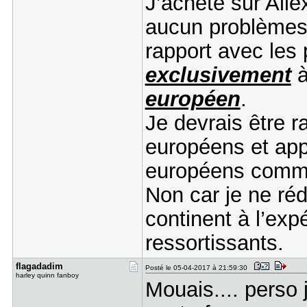
J’achète sur Ali
aucun problèmes 
rapport avec les
exclusivement
à
européen
.
Je devrais être r
européens et app
européens comme 
Non car je ne ré
continent à l’exp
ressortissants.
flagadadim
Posté le 05-04-2017 à 21:59:30
harley quinn fanboy
Mouais.... perso 