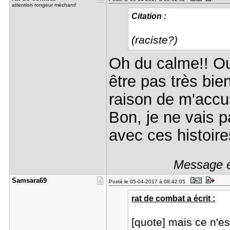
attention rongeur méchant!
Citation :
(raciste?)
Oh du calme!! Ou
être pas très bie
raison de m'accu
Bon, je ne vais 
avec ces histoire
Message é
Samsara69
Posté le 05-04-2017 à 08:42:05
rat de combat a écrit :
[quote] mais ce n'e