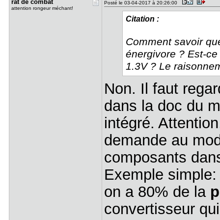
rat de com​bat
Posté le 03-04-2017 à 20:26:00
attention rongeur méchant!
Citation :
Comment savoir quel
énergivore ? Est-ce 
1.3V ? Le raisonne
Non. Il faut rega
dans la doc du m
intégré. Attentio
demande au modul
composants dans 
Exemple simple:
on a 80% de la
p
convertisseur qui