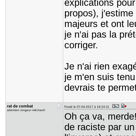
explications pour
propos), j'estime
majeurs et ont le
je n'ai pas la pré
corriger.
Je n'ai rien exag
je m'en suis tenu
devrais te permet
rat de com​bat
Posté le 07-04-2017 à 18:24:11
attention rongeur méchant!
Oh ça va, merde! J
de raciste par un