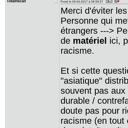
TotalRecal​l
Posté le 06-04-2017 à 09:59:57
Merci d'éviter le
Personne qui met
étrangers ---> P
de
matériel
ici, 
racisme.
Et si cette questi
"asiatique" distr
souvent pas aux n
durable / contref
doute pas pour ri
racisme (en tout