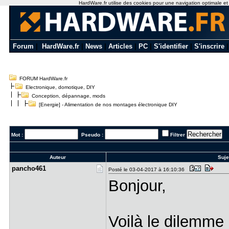
HardWare.fr utilise des cookies pour une navigation optimale et de
Forum
|
HardWare.fr
|
News
|
Articles
|
PC
|
S'identifier
|
S'inscrire
FORUM HardWare.fr
Electronique, domotique, DIY
Conception, dépannage, mods
[Energie] - Alimentation de nos montages électronique DIY
Mot :
Pseudo :
Filtrer
Auteur
Suje
pancho461
Posté le 03-04-2017 à 16:10:36
Bonjour,
Voilà le dilemme 