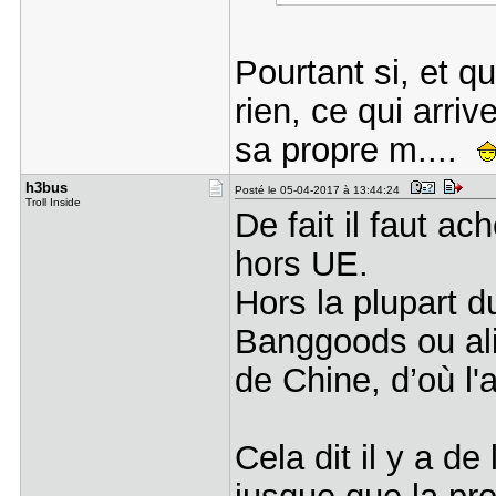
Pourtant si, et q
rien, ce qui arri
sa propre m....
h3bus
Posté le 05-04-2017 à 13:44:24
Troll Inside
De fait il faut a
hors UE.
Hors la plupart d
Banggoods ou al
de Chine, d’où l
Cela dit il y a de