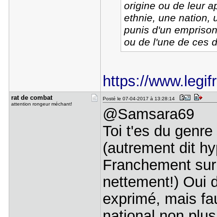
origine ou de leur 
ethnie, une nation, 
punis d'un empriso
ou de l'une de ces
https://www.legif
rat de com​bat
Posté le 07-04-2017 à 13:28:14
attention rongeur méchant!
@Samsara69
Toi t'es du genre
(autrement dit hyp
Franchement sur 
nettement!) Oui d
exprimé, mais fau
national non plus 