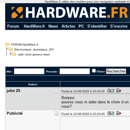
HardWare.fr utilise des cookies pour une navigation optimale et de
Forum
|
HardWare.fr
|
News
|
Articles
|
PC
|
S'identifier
|
S'inscrire
FORUM HardWare.fr
Electronique, domotique, DIY
aide choix graveur laser
Mot :
Pseudo :
Filtrer
Auteur
john 25
Posté le 12-08-2020 à 10:24:45
Bonjour,
pouvez vous m aider dans le choix d un 
vous?
Publicité
Posté le 12-08-2020 à 10:24:45