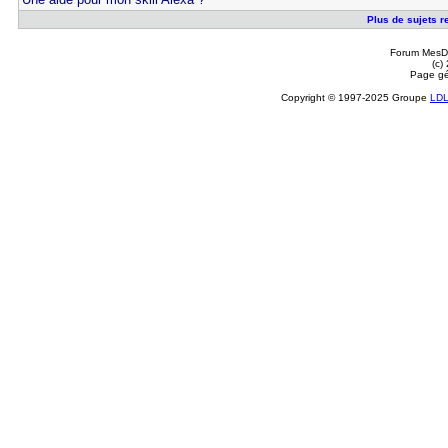
Plus de sujets re
Forum MesDi
(c)
Page gé
Copyright © 1997-2025 Groupe
LD