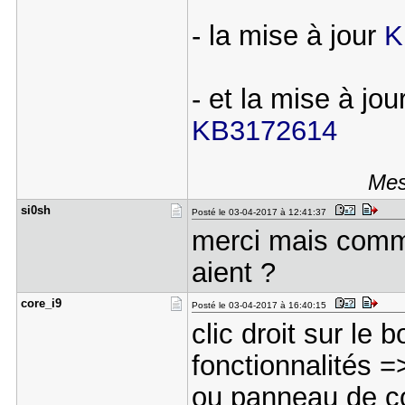
- la mise à jour
K
- et la mise à jou
KB3172614
Mes
si0sh
Posté le 03-04-2017 à 12:41:37
merci mais comme
aient ?
core_i9
Posté le 03-04-2017 à 16:40:15
clic droit sur l
fonctionnalités =>
ou panneau de co