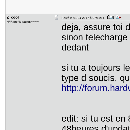
Z_cool
Posté le 01-04-2017 à 07:11:14
HFR profile rating:⭐⭐⭐⭐
deja, assure toi d
sinon telecharge 
dedant
si tu a toujours 
type d soucis, qu
http://forum.hard
edit: si tu est e
48heures d'updat