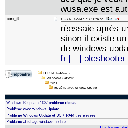
wusa.exe est auto
core_i9
Posté le 10-04-2017 à 17:59:38
réessaie après 
sinon il existe un
de windows upda
fr [...] bleshooter
FORUM HardWare.fr
Windows & Software
Win 8
problème avec Windows Update
Windows 10 update 1607 problème réseau
Problème avec windows Update
Problème Windows Update et UC + RAM très élevées
Problème affichage windows update
Plus de sujets rela