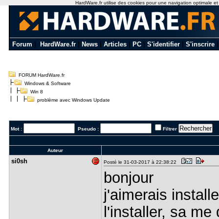
HardWare.fr utilise des cookies pour une navigation optimale et de
Forum
|
HardWare.fr
|
News
|
Articles
|
PC
|
S'identifier
|
S'inscrire
FORUM HardWare.fr
Windows & Software
Win 8
problème avec Windows Update
Mot :
Pseudo :
Filtrer
Auteur
si0sh
Posté le 31-03-2017 à 22:38:22
bonjour
j'aimerais instal
l'installer, sa me