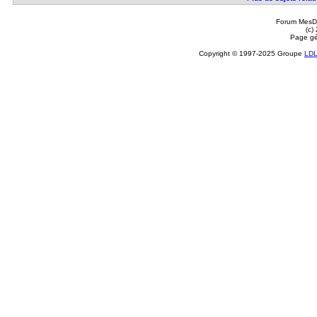
Forum MesDi
(c)
Page gé
Copyright © 1997-2025 Groupe
LD