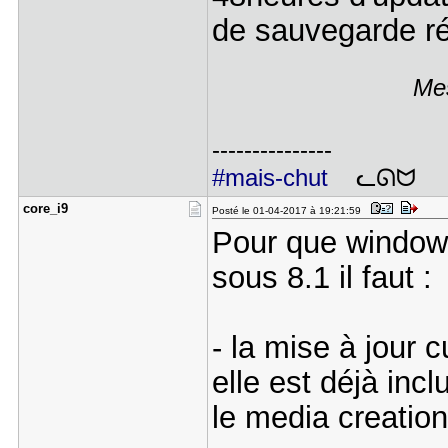
de sauvegarde ré
Mes
---------------
#mais-chut
ᓚᘏᗢ
core_i9
Posté le 01-04-2017 à 19:21:59
Pour que window
sous 8.1 il faut :
- la mise à jour 
elle est déjà inc
le media creatio