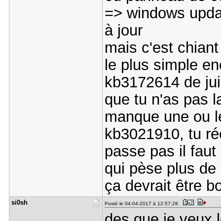
=> windows updat
à jour
mais c'est chiant 
le plus simple en
kb3172614 de juill
que tu n'as pas l
manque une ou le
kb3021910, tu ré
passe pas il faut
qui pèse plus de 
ça devrait être b
si0sh
Posté le 04-04-2017 à 12:57:28
des que je veux l