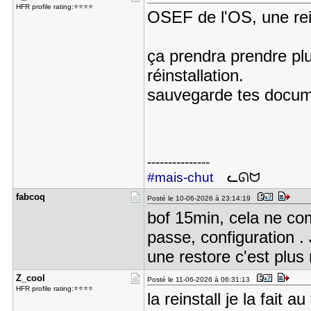
HFR profile rating:⭐⭐⭐⭐
OSEF de l'OS, une rei
ça prendra prendre pl
réinstallation.
sauvegarde tes docume
---------------
#mais-chut
ᓚᘏᗢ
fabcoq
Posté le 10-06-2026 à 23:14:19
bof 15min, cela ne com
passe, configuration . 
une restore c'est plus 
Z_cool
Posté le 11-06-2026 à 06:31:13
HFR profile rating:⭐⭐⭐⭐
la reinstall je la fait 