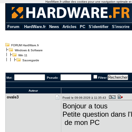
HardWare.fr utilise des cookies pour une navigation optimale et de
Forum
|
HardWare.fr
|
News
|
Articles
|
PC
|
S'identifier
|
S'inscrire
FORUM HardWare.fr
Windows & Software
Win 11
Sauvegarde
Mot :
Pseudo :
Filtrer
Auteur
ovale3
Posté le 09-06-2026 à 11:35:43
Bonjour a tous
Petite question dans l
de mon PC