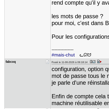
rend compte qu'il y avai
les mots de passe ?
pour moi, c'est dans B
Pour les configurations
---------------
#mais-chut
ᓚᘏᗢ
fabcoq
Posté le 11-06-2026 à 09:18:14
configuration, option q
mot de passe tous le m
je parle d'une réinstal
Enfin de compte cela t
machine réutilisable e