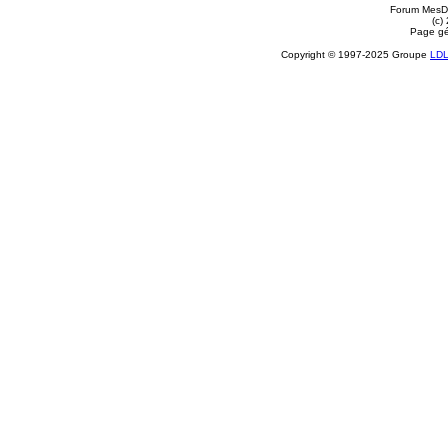
Forum MesDi
(c)
Page gé
Copyright © 1997-2025 Groupe
LD