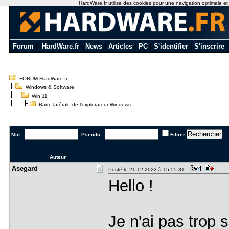
HardWare.fr utilise des cookies pour une navigation optimale et de
Forum
|
HardWare.fr
|
News
|
Articles
|
PC
|
S'identifier
|
S'inscrire
FORUM HardWare.fr
Windows & Software
Win 11
Barre latérale de l'explorateur Windows
Mot :
Pseudo :
Filtrer
Auteur
Asegard
Posté le 21-12-2022 à 15:55:31
Hello !
Je n'ai pas trop 