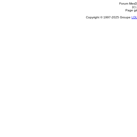
Forum MesDi
(c)
Page gé
Copyright © 1997-2025 Groupe
LD