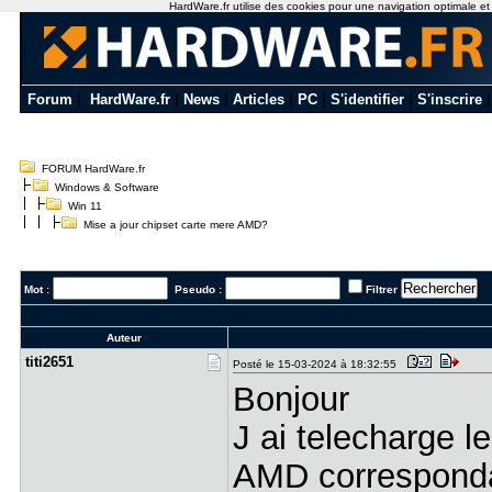
HardWare.fr utilise des cookies pour une navigation optimale et de
Forum
|
HardWare.fr
|
News
|
Articles
|
PC
|
S'identifier
|
S'inscrire
FORUM HardWare.fr
Windows & Software
Win 11
Mise a jour chipset carte mere AMD?
Mot :
Pseudo :
Filtrer
Auteur
titi2651
Posté le 15-03-2024 à 18:32:55
Bonjour
J ai telecharge le
AMD corresponda