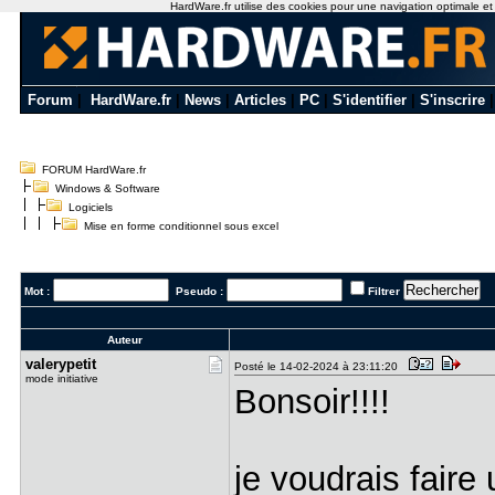
HardWare.fr utilise des cookies pour une navigation optimale et de
Forum
|
HardWare.fr
|
News
|
Articles
|
PC
|
S'identifier
|
S'inscrire
FORUM HardWare.fr
Windows & Software
Logiciels
Mise en forme conditionnel sous excel
Mot :
Pseudo :
Filtrer
Auteur
valerypeti​t
Posté le 14-02-2024 à 23:11:20
mode initiative
Bonsoir!!!!
je voudrais fair