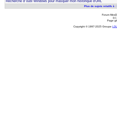
Recherche d"outil Windows pour masquer mon historique d'URL
Plus de sujets relatifs à
Forum MesDi
(c)
Page gé
Copyright © 1997-2025 Groupe
LD