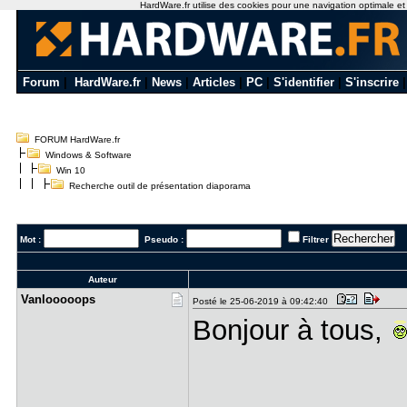
HardWare.fr utilise des cookies pour une navigation optimale et de
Forum
|
HardWare.fr
|
News
|
Articles
|
PC
|
S'identifier
|
S'inscrire
FORUM HardWare.fr
Windows & Software
Win 10
Recherche outil de présentation diaporama
Mot :
Pseudo :
Filtrer
Auteur
Vanlooooop​s
Posté le 25-06-2019 à 09:42:40
Bonjour à tous,