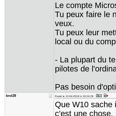
Le compte Microso
Tu peux faire le
veux.
Tu peux leur met
local ou du comp
- La plupart du t
pilotes de l'ordin
Pas besoin d'opti
brol28
Posté le 13-04-2018 à 18:24:28
Que W10 sache in
c'est une chose. 