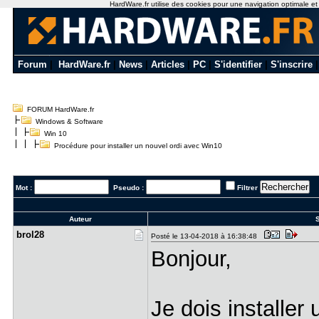
HardWare.fr utilise des cookies pour une navigation optimale et de
Forum
|
HardWare.fr
|
News
|
Articles
|
PC
|
S'identifier
|
S'inscrire
FORUM HardWare.fr
Windows & Software
Win 10
Procédure pour installer un nouvel ordi avec Win10
Mot :
Pseudo :
Filtrer
Auteur
S
brol28
Posté le 13-04-2018 à 16:38:48
Bonjour,
Je dois installer