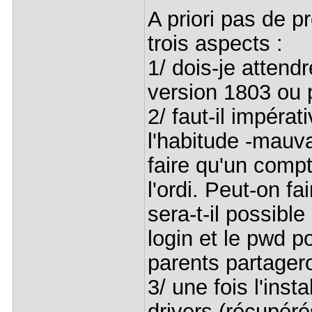
A priori pas de p
trois aspects :
1/ dois-je attendr
version 1803 ou 
2/ faut-il impéra
l'habitude -mauv
faire qu'un compte
l'ordi. Peut-on f
sera-t-il possibl
login et le pwd 
parents partager
3/ une fois l'insta
drivers (récupéré