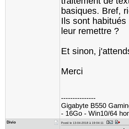
traitement de tex
basiques. Bref, r
Ils sont habitués
leur remettre ?
Et sinon, j'atten
Merci
---------------
Gigabyte B550 Gaming
- 16Go - Win10/64 ho
Divio
Posté le 13-04-2018 à 19:04:11