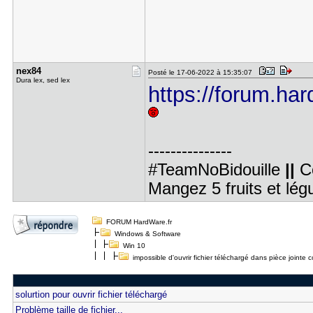
nex84
Posté le 17-06-2022 à 15:35:07
Dura lex, sed lex
https://forum.har
---------------
#TeamNoBidouille
||
C
Mangez 5 fruits et lé
FORUM HardWare.fr
Windows & Software
Win 10
impossible d'ouvrir fichier téléchargé dans pièce jointe co
solurtion pour ouvrir fichier téléchargé
Problème taille de fichier...