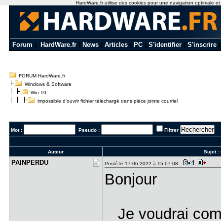
HardWare.fr utilise des cookies pour une navigation optimale et de
Forum
|
HardWare.fr
|
News
|
Articles
|
PC
|
S'identifier
|
S'inscrire
FORUM HardWare.fr
Windows & Software
Win 10
impossible d'ouvrir fichier téléchargé dans pièce jointe courriel
Mot :
Pseudo :
Filtrer
Auteur
Sujet :
PAINPERDU
Posté le 17-06-2022 à 15:07:08
Bonjour
Je voudrai comp