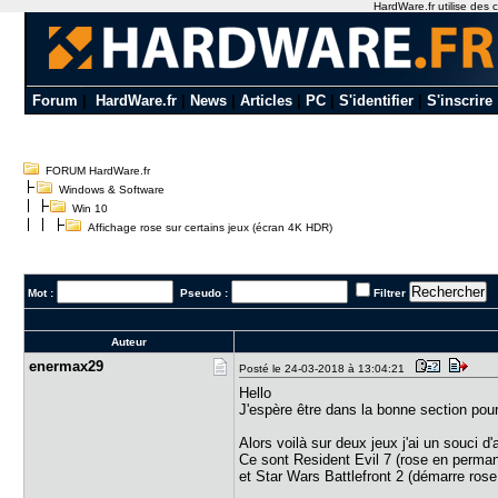
HardWare.fr utilise des c
Forum
|
HardWare.fr
|
News
|
Articles
|
PC
|
S'identifier
|
S'inscrire
FORUM HardWare.fr
Windows & Software
Win 10
Affichage rose sur certains jeux (écran 4K HDR)
Mot :
Pseudo :
Filtrer
Auteur
enermax29
Posté le 24-03-2018 à 13:04:21
Hello
J'espère être dans la bonne section pou
Alors voilà sur deux jeux j'ai un souci d
Ce sont Resident Evil 7 (rose en perma
et Star Wars Battlefront 2 (démarre ros