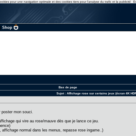
ookies pour une navigation optimale et des cookies tiers pour l'analyse du trafic et la publicité
E
|
Shop
Bas de page
Sujet :
Affichage rose sur certains jeux (écran 4K HD
r poster mon souci.
'affichage qui vire au rose/mauve dès que je lance ce jeu.
nence)
e, affichage normal dans les menus, repasse rose ingame..)