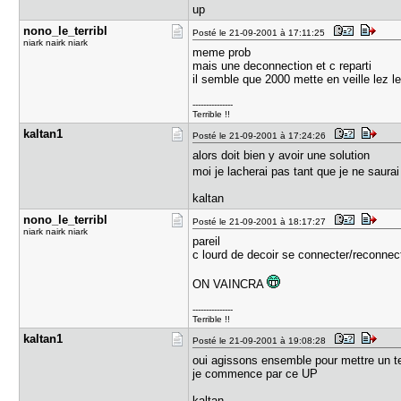
up
nono_le_te​rribl
Posté le 21-09-2001 à 17:11:25
niark nairk niark
meme prob
mais une deconnection et c reparti
il semble que 2000 mette en veille lez let
---------------
Terrible !!
kaltan1
Posté le 21-09-2001 à 17:24:26
alors doit bien y avoir une solution
moi je lacherai pas tant que je ne saur
kaltan
nono_le_te​rribl
Posté le 21-09-2001 à 18:17:27
niark nairk niark
pareil
c lourd de decoir se connecter/reconnec
ON VAINCRA
---------------
Terrible !!
kaltan1
Posté le 21-09-2001 à 19:08:28
oui agissons ensemble pour mettre un t
je commence par ce UP
kaltan