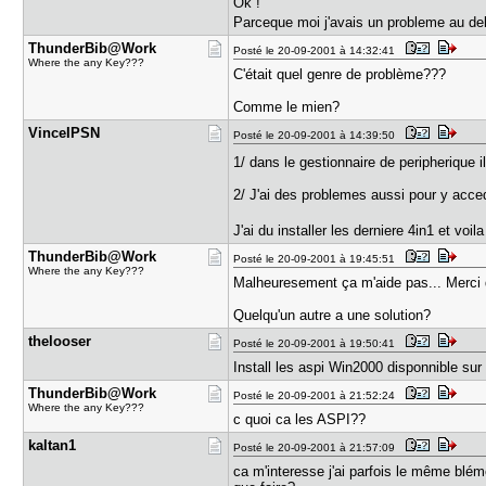
Ok !
Parceque moi j'avais un probleme au de
ThunderBib​@Work
Posté le 20-09-2001 à 14:32:41
Where the any Key???
C'était quel genre de problème???
Comme le mien?
VinceIPSN
Posté le 20-09-2001 à 14:39:50
1/ dans le gestionnaire de peripherique 
2/ J'ai des problemes aussi pour y acced
J'ai du installer les derniere 4in1 et vo
ThunderBib​@Work
Posté le 20-09-2001 à 19:45:51
Where the any Key???
Malheuresement ça m'aide pas... Merc
Quelqu'un autre a une solution?
thelooser
Posté le 20-09-2001 à 19:50:41
Install les aspi Win2000 disponnible sur 
ThunderBib​@Work
Posté le 20-09-2001 à 21:52:24
Where the any Key???
c quoi ca les ASPI??
kaltan1
Posté le 20-09-2001 à 21:57:09
ca m'interesse j'ai parfois le même bl