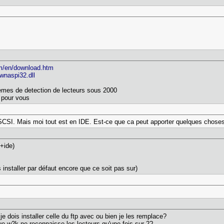
om/en/download.htm
/wnaspi32.dll
lèmes de detection de lecteurs sous 2000
 pour vous
ce SCSI. Mais moi tout est en IDE. Est-ce que ca peut apporter quelques cho
i+ide)
es installer par défaut encore que ce soit pas sur)
 je dois installer celle du ftp avec ou bien je les remplace?
que w2k ne reconnaisse les lecteurs qu'une fois sur 2?