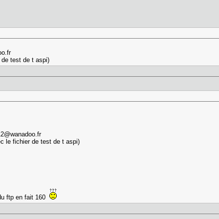
o.fr
 de test de t aspi)
212@wanadoo.fr
c le fichier de test de t aspi)
 du ftp en fait 160