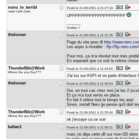
nono_le_te​rribl
Posté le 21-09-2001 à 21:27:18
niark nairk niark
UPPPPPPPPPPPPPPPPPPPP
---------------
Terrible !!
thelooser
Posté le 21-09-2001 à 21:31:35
Page du site pour dl
http://www.nero.c
Les aspis à installer :
ftp://ftp.nero.com
Pour moi, ça m'a résolut tout mes prob
En esperant que ce soit la même chose
ThunderBib​@Work
Posté le 21-09-2001 à 21:43:00
Where the any Key???
J'ai lus sur ASPI et on parle d'interfa
thelooser
Posté le 21-09-2001 à 21:49:53
Oui, en tout cas chez moi j'ai les 2 (scs
Et ça m'a tout remis en place.
En fait il utilise tout le temps les aspi
Sinon, install Nero (je pense qu'il doit l
ThunderBib​@Work
Posté le 21-09-2001 à 21:55:40
Where the any Key???
ok j'essaye ca se soir
kaltan1
Posté le 21-09-2001 à 21:59:31
mais j'ai déja cette dll sur mon DD alors
tu crois que ca peux venir de là le fait 