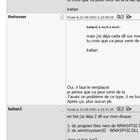
kaltan
thelooser
Posté le 21-09-2001 à 22:09:28
:
kaltan1 a écrit a écrit
mais j'ai déja cette dll sur m
tu crois que ca peux venir de 
kaltan
Oui, il faut le remplacer
je pense que ca peut venir de la
J'avais un problème de ce type, il ne lis
Après ça, plus aucun pb.
kaltan1
Posté le 21-09-2001 à 22:21:35
en fait j'ai déja 2 dll sur mon disque:
1- ds program files nero de WNASPI32.
2- ds winnt/system32 WNASPI32.DLL 
alors je fais koi?