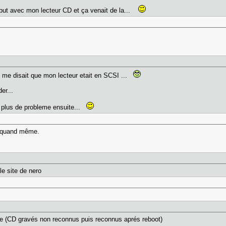
but avec mon lecteur CD et ça venait de la...
il me disait que mon lecteur etait en SCSI ...
er...
ila plus de probleme ensuite...
i quand même.
le site de nero
éme (CD gravés non reconnus puis reconnus aprés reboot)