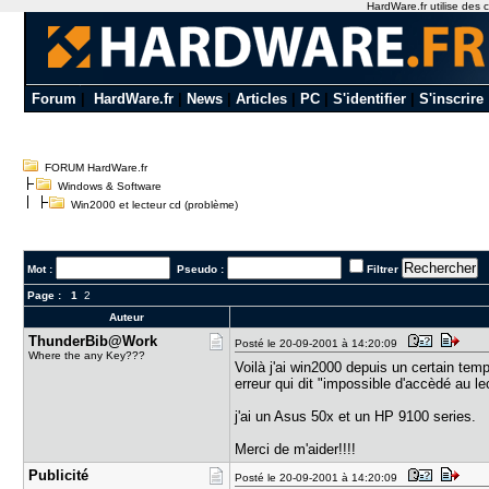
HardWare.fr utilise des c
Forum
|
HardWare.fr
|
News
|
Articles
|
PC
|
S'identifier
|
S'inscrire
FORUM HardWare.fr
Windows & Software
Win2000 et lecteur cd (problème)
Mot :
Pseudo :
Filtrer
Page :
1
2
Auteur
ThunderBib​@Work
Posté le 20-09-2001 à 14:20:09
Where the any Key???
Voilà j'ai win2000 depuis un certain te
erreur qui dit "impossible d'accèdé au le
j'ai un Asus 50x et un HP 9100 series.
Merci de m'aider!!!!
Publicité
Posté le 20-09-2001 à 14:20:09