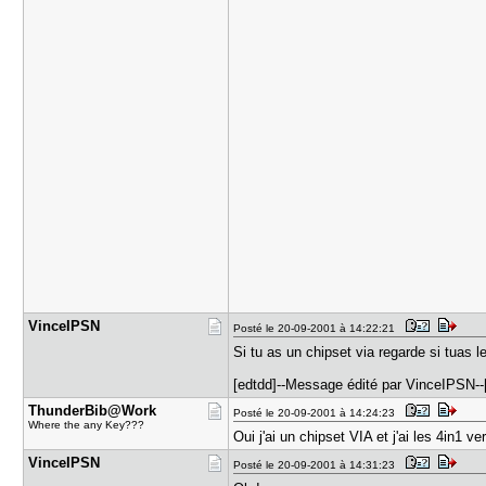
VinceIPSN
Posté le 20-09-2001 à 14:22:21
Si tu as un chipset via regarde si tuas l
[edtdd]--Message édité par VinceIPSN--
ThunderBib​@Work
Posté le 20-09-2001 à 14:24:23
Where the any Key???
Oui j'ai un chipset VIA et j'ai les 4in1 ve
VinceIPSN
Posté le 20-09-2001 à 14:31:23