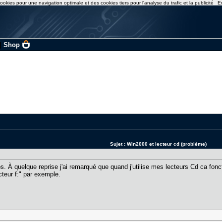
ookies pour une navigation optimale et des cookies tiers pour l'analyse du trafic et la publicité
E
|
Shop
Sujet :
Win2000 et lecteur cd (problème)
mps. À quelque reprise j'ai remarqué que quand j'utilise mes lecteurs Cd ca f
cteur f:" par exemple.