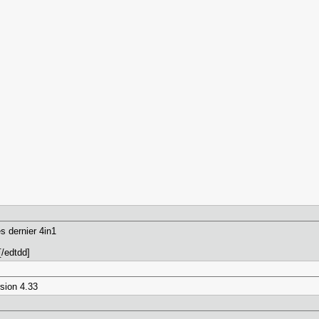
es dernier 4in1
[/edtdd]
rsion 4.33