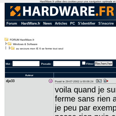
HardWare.fr utilise des cookies pour une navigation optimale et de
Forum
|
HardWare.fr
|
News
|
Articles
|
PC
|
S'identifier
|
S'inscrire
FORUM HardWare.fr
Windows & Software
au secours mon IE 6 se ferme tout seul
Mot :
Pseudo :
Filtrer
Auteur
dje33
Posté le 29-07-2002 à 00:06:24
voila quand je su
ferme sans rien a
je peu par exemp