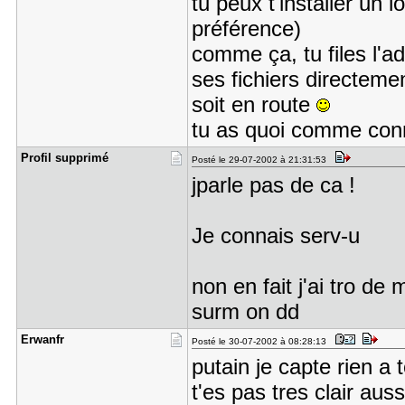
tu peux t'installer un l
préférence)
comme ça, tu files l'ad
ses fichiers directemen
soit en route
tu as quoi comme con
Profil sup​primé
Posté le 29-07-2002 à 21:31:53
jparle pas de ca !
Je connais serv-u
non en fait j'ai tro de 
surm on dd
Erwanfr
Posté le 30-07-2002 à 08:28:13
putain je capte rien a t
t'es pas tres clair aus