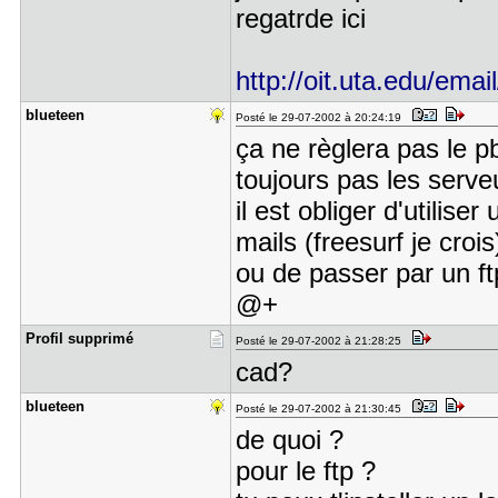
regatrde ici
http://oit.uta.edu/emai
blueteen
Posté le 29-07-2002 à 20:24:19
ça ne règlera pas le 
toujours pas les serve
il est obliger d'utiliser
mails (freesurf je crois
ou de passer par un f
@+
Profil sup​primé
Posté le 29-07-2002 à 21:28:25
cad?
blueteen
Posté le 29-07-2002 à 21:30:45
de quoi ?
pour le ftp ?