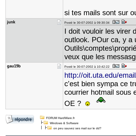
si tes mails sont sur ou
junk
Posté le 30-07-2002 à 09:30:34
I doit vouloir les virer
outlook. POur ca, y a 
Outils\comptes\propri
veux que les messasge
gau19b
Posté le 30-07-2002 à 10:42:22
http://oit.uta.edu/emai
c'est bien sympa ce tr
courrier hotmail sous 
OE ?
FORUM HardWare.fr
Windows & Software
on peu sauvez ses mail sur le dd?