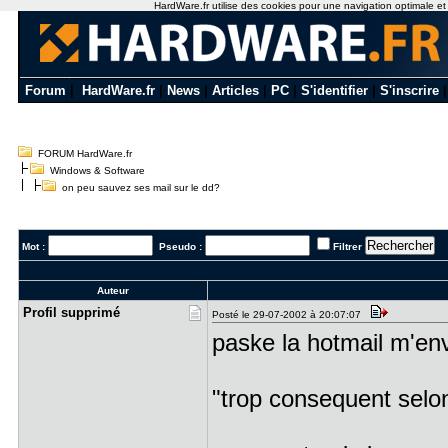
HardWare.fr utilise des cookies pour une navigation optimale et de
Forum
|
HardWare.fr
|
News
|
Articles
|
PC
|
S'identifier
|
S'inscrire
FORUM HardWare.fr
Windows & Software
on peu sauvez ses mail sur le dd?
Mot :
Pseudo :
Filtrer
Auteur
Profil sup​primé
Posté le 29-07-2002 à 20:07:07
paske la hotmail m'env
"trop consequent selo