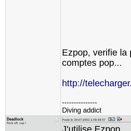
Ezpop, verifie la
comptes pop...
http://telecharge
---------------
Diving addict
Deadlock
Posté le 29-07-2002 à 09:49:57
Feck off, cup !
J'utilise Ezpop.