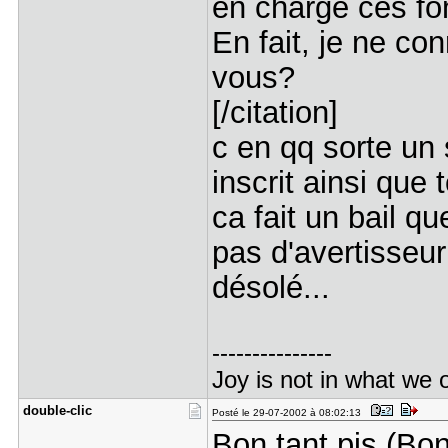
en charge ces fo
En fait, je ne conn
vous?
[/citation]
c en qq sorte un 
inscrit ainsi que
ca fait un bail qu
pas d'avertisseu
désolé...
---------------
Joy is not in what we o
double-cli​c
Posté le 29-07-2002 à 08:02:13
Bon tant pis (Bo