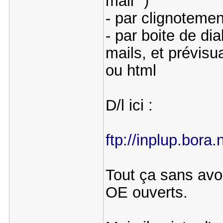
mail" )
- par clignoteme
- par boite de dia
mails, et prévisu
ou html
D/l ici :
ftp://inplup.bora
Tout ça sans avoi
OE ouverts.