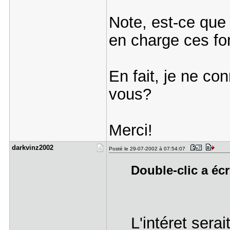
Note, est-ce qu
en charge ces fo
En fait, je ne conn
vous?
Merci!
darkvinz20​02
Posté le 29-07-2002 à 07:54:07
Double-clic a écr
L'intéret serai