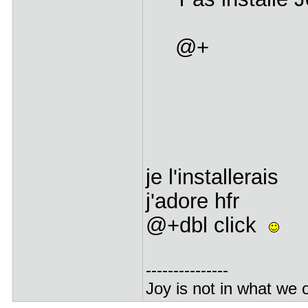
@+
je l'installerais
j'adore hfr
@+dbl click
---------------
Joy is not in what we o