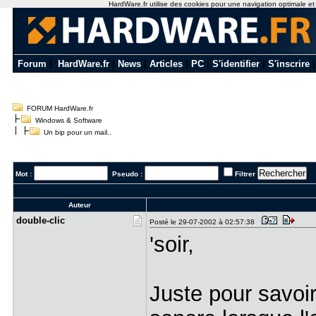
HardWare.fr utilise des cookies pour une navigation optimale et de
Forum
|
HardWare.fr
|
News
|
Articles
|
PC
|
S'identifier
|
S'inscrire
FORUM HardWare.fr
Windows & Software
Un bip pour un mail..
Mot :
Pseudo :
Filtrer
Auteur
double-cli​c
Posté le 29-07-2002 à 02:57:38
'soir,
Juste pour savoir 