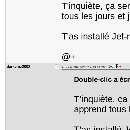
T'inquiète, ça se
tous les jours et 
T'as installé Jet-
@+
darkvinz20​02
Posté le 30-07-2002 à 13:01:28
Double-clic a écr
T'inquiète, ça
apprend tous l
T'as installé J