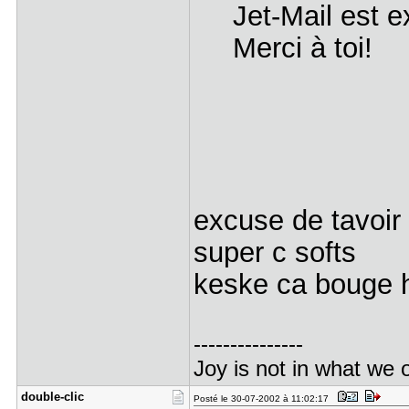
Jet-Mail est 
Merci à toi!
excuse de tavoi
super c softs
keske ca bouge h
---------------
Joy is not in what we o
double-cli​c
Posté le 30-07-2002 à 11:02:17