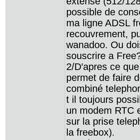
extense (512/128),
possible de cons
ma ligne ADSL fre
recouvrement, pu
wanadoo. Ou dois
souscrire a Free
2/D'apres ce que 
permet de faire d
combiné telephon
t il toujours pos
un modem RTC e
sur la prise tel
la freebox).