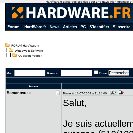
HardWare.fr utilise des cookies pour une navigation optimale et de
Forum
|
HardWare.fr
|
News
|
Articles
|
PC
|
S'identifier
|
S'inscrire
FORUM HardWare.fr
Windows & Software
Question freebox
Mot :
Pseudo :
Filtrer
Auteur
Samanosuke
Posté le 16-07-2004 à 11:34:00
Salut,
Je suis actuelle