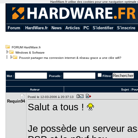
HardWare.fr utilise des cookies pour une navigation optimale et
Forum
|
HardWare.fr
|
News
|
Articles
|
PC
|
S'identifier
|
S'inscrire
FORUM HardWare.fr
Windows & Software
Pouvoir partager ma connexion internet & réseau grace a une clée wifi?
Mot :
Pseudo :
Filtrer
Auteur
Sujet :
Pouv
Posté le 12-03-2006 à 20:37:13
Requin94
Salut a tous !
Je possède un serveur ass