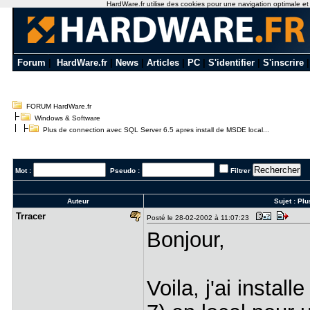
HardWare.fr utilise des cookies pour une navigation optimale et de
Forum
|
HardWare.fr
|
News
|
Articles
|
PC
|
S'identifier
|
S'inscrire
FORUM HardWare.fr
Windows & Software
Plus de connection avec SQL Server 6.5 apres install de MSDE local...
Mot :
Pseudo :
Filtrer
Auteur
Sujet :
Plu
Trracer
Posté le 28-02-2002 à 11:07:23
Bonjour,
Voila, j'ai insta