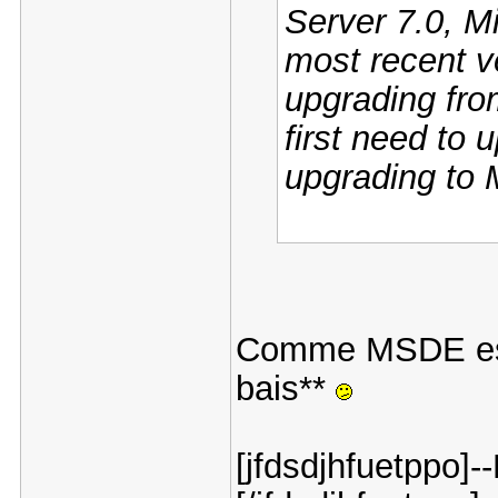
Server 7.0, M
most recent v
upgrading fro
first need to
upgrading to 
Comme MSDE est 
bais**
[jfdsdjhfuetppo]-