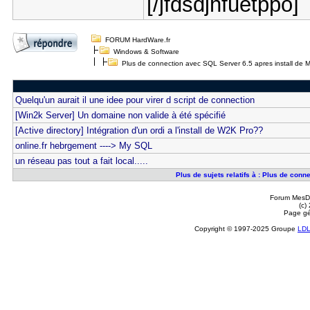
[/jfdsdjhfuetppo]
FORUM HardWare.fr
Windows & Software
Plus de connection avec SQL Server 6.5 apres install de M
Quelqu'un aurait il une idee pour virer d script de connection
[Win2k Server] Un domaine non valide à été spécifié
[Active directory] Intégration d'un ordi a l'install de W2K Pro??
online.fr hebrgement ----> My SQL
un réseau pas tout a fait local.....
Plus de sujets relatifs à : Plus de con
Forum MesDi
(c)
Page gé
Copyright © 1997-2025 Groupe
LD