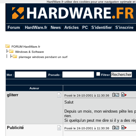
HardWare.fr utilise des cookies pour une navigation optimale et de
Forum
|
HardWare.fr
|
News
|
Articles
|
PC
|
S'identifier
|
S'inscrire
FORUM HardWare.fr
Windows & Software
plantage windows pendant un surf
Mot :
Pseudo :
Filtrer
Auteur
gliterr
Posté le 24-10-2001 à 11:30:36
Salut
Depuis un mois, mon windows pête les plo
rien.
Si quelqu'un peut me dire si il y a des ré
Publicité
Posté le 24-10-2001 à 11:30:36