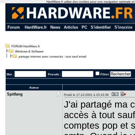
HardWare.fr utilise des cookies pour une navigation optimale et de
Forum
|
HardWare.fr
|
News
|
Articles
|
PC
|
S'identifier
|
S'inscrire
FORUM HardWare.fr
Windows & Software
partage internet avec comsocks : tout sauf email
Mot :
Pseudo :
Filtrer
Auteur
Spitfang
Posté le 17-12-2001 à 23:10:36
J'ai partagé ma c
accès à tout sauf
comptes pop et s