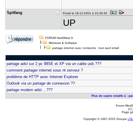
Spitfang
Posté le 18-12-2001 à 23:36:30
UP
FORUM HardWare.fr
Windows & Software
partage internet avec comsocks : tout sauf email
partage adsl sur 2 pc 98SE et XP via un cable usb ???
comment partager internet sous nt serveur ?
problème de HTTP avec Internet Explorer
Outlook via un partage de connexion ??
partage modem adsl....???
Plus de sujets relatifs à : p
Forum MesDi
(c)
Page gé
Copyright © 1997-2025 Groupe
LD