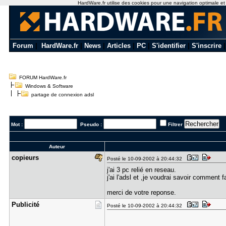
HardWare.fr utilise des cookies pour une navigation optimale et de
Forum
|
HardWare.fr
|
News
|
Articles
|
PC
|
S'identifier
|
S'inscrire
FORUM HardWare.fr
Windows & Software
partage de connexion adsl
Mot :
Pseudo :
Filtrer
Auteur
copieurs
Posté le 10-09-2002 à 20:44:32
j'ai 3 pc relié en reseau.
j'ai l'adsl et ,je voudrai savoir comment f
merci de votre reponse.
Publicité
Posté le 10-09-2002 à 20:44:32