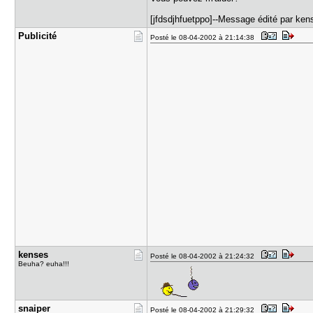
[jfdsdjhfuetppo]--Message édité par kens
Publicité
Posté le 08-04-2002 à 21:14:38
kenses
Posté le 08-04-2002 à 21:24:32
Beuha? euha!!!
snaiper
Posté le 08-04-2002 à 21:29:32