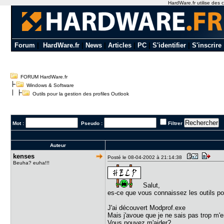
HardWare.fr utilise des c
Forum
|
HardWare.fr
|
News
|
Articles
|
PC
|
S'identifier
|
S'inscrire
FORUM HardWare.fr
Windows & Software
Outils pour la gestion des profiles Outlook
Mot :
Pseudo :
Filtrer
Auteur
kenses
Posté le 08-04-2002 à 21:14:38
Beuha? euha!!!
Salut,
es-ce que vous connaissez les outils pou
J'ai découvert Modprof.exe
Mais j'avoue que je ne sais pas trop m'en
Vous pouvez m'aider?