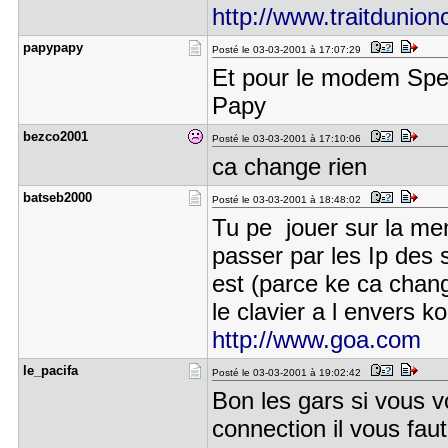
http://www.traitdunion
papypapy
Posté le 03-03-2001 à 17:07:29
Et pour le modem Spe
Papy
bezco2001
Posté le 03-03-2001 à 17:10:06
ca change rien
batseb2000
Posté le 03-03-2001 à 18:48:02
Tu pe jouer sur la me
passer par les Ip des 
est (parce ke ca chang
le clavier a l envers koi
http://www.goa.com
le_pacifa
Posté le 03-03-2001 à 19:02:42
Bon les gars si vous v
connection il vous fau