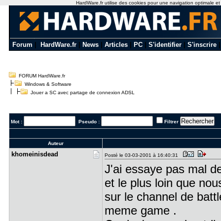
HardWare.fr utilise des cookies pour une navigation optimale et de
Forum
|
HardWare.fr
|
News
|
Articles
|
PC
|
S'identifier
|
S'inscrire
FORUM HardWare.fr
Windows & Software
Jouer a SC avec partage de connexion ADSL
Mot :
Pseudo :
Filtrer
Auteur
khomeinisd​ead
Posté le 03-03-2001 à 16:40:31
J'ai essaye pas mal de
et le plus loin que nou
sur le channel de battl
meme game .