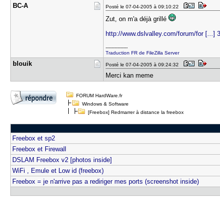
BC-A
Posté le 07-04-2005 à 09:10:22
Zut, on m'a déjà grillé
http://www.dslvalley.com/forum/for [...
---------------
Traduction FR de FileZilla Server
blouik
Posté le 07-04-2005 à 09:24:32
Merci kan meme
FORUM HardWare.fr
Windows & Software
[Freebox] Redmarrer à distance la freebox
Freebox et sp2
Freebox et Firewall
DSLAM Freebox v2 [photos inside]
WiFi , Emule et Low id (freebox)
Freebox = je n'arrive pas a rediriger mes ports (screenshot inside)