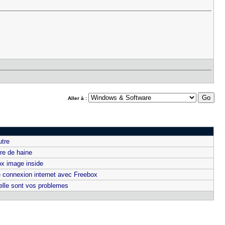
Aller à :
utre
ire de haine
ox image inside
e connexion internet avec Freebox
lle sont vos problemes