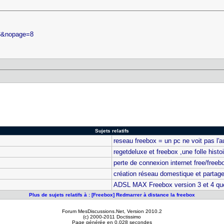
] 3&nopage=8
Sujets relatifs
reseau freebox = un pc ne voit pas l'a
regetdeluxe et freebox ,une folle histo
perte de connexion internet free/freeb
création réseau domestique et partag
ADSL MAX Freebox version 3 et 4 que
Plus de sujets relatifs à : [Freebox] Redmarrer à distance la freebox
Forum MesDiscussions.Net
, Version 2010.2
(c) 2000-2011 Doctissimo
Page générée en 0.028 secondes