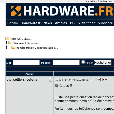
HardWare.fr utilise des c
Forum
|
HardWare.fr
|
News
|
Articles
|
PC
|
S'identifier
|
S'inscrire
FORUM HardWare.fr
Windows & Software
numéro freebox, question rapide....
Mot :
Pseudo :
Filtrer
Auteur
the_settle​rs_colony
Posté le 20-11-2004 à 10:14:10
Bjr à tous !!
Juste une petite question rapide concern
contre comment savoir s'il a été activé
Au fait, tous les téléphones sont compa