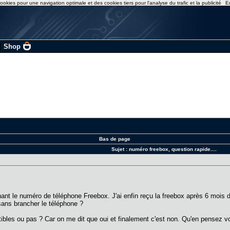
ookies pour une navigation optimale et des cookies tiers pour l'analyse du trafic et la publicité
E
|
Shop
Bas de page
Sujet :
numéro freebox, question rapide....
ant le numéro de téléphone Freebox. J'ai enfin reçu la freebox après 6 mois d'
 sans brancher le téléphone ?
tibles ou pas ? Car on me dit que oui et finalement c'est non. Qu'en pensez