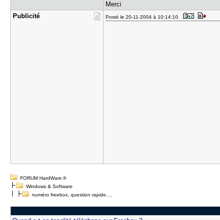
Merci
Publicité
Posté le 20-11-2004 à 10:14:10
FORUM HardWare.fr
Windows & Software
numéro freebox, question rapide....