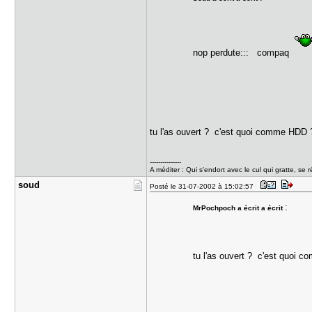
nop perdute::: compaq
tu l'as ouvert ? c'est quoi comme HDD
---------------
A méditer : Qui s'endort avec le cul qui gratte, se r
soud
Posté le 31-07-2002 à 15:02:57
:
MrPochpoch a écrit a écrit
tu l'as ouvert ? c'est quoi