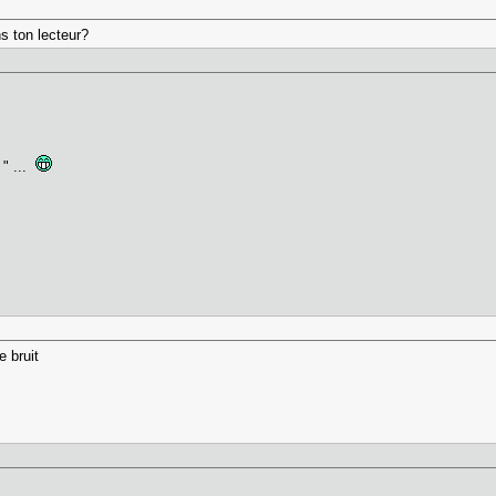
s ton lecteur?
 " ...
e bruit