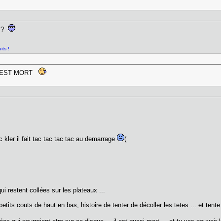
c ?
its !
QUE EST MORT
 kler il fait tac tac tac tac au demarrage
(
ui restent collées sur les plateaux ...
etits couts de haut en bas, histoire de tenter de décoller les tetes ... et tente