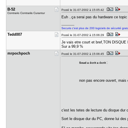
B-52
Posté le 31-07-2002 à 15:05:42
Contrario Contrariis Curantur
Euh ..ça serai pas du hardware ce topi
---------------
Securis c'est plus de 200 logiciels de sécurité gratu
Tedd007
Posté le 31-07-2002 à 15:06:29
Je vais etre court et bref,TON DIS
Sur a 99,9 %
mrpochpoch
Posté le 31-07-2002 à 15:06:45
:
Soud a écrit a écrit
non pas encore ouvert, mais c
c'est les tetes de lecture du disque dur q
Sort le disque dur du PC, donne lui des p