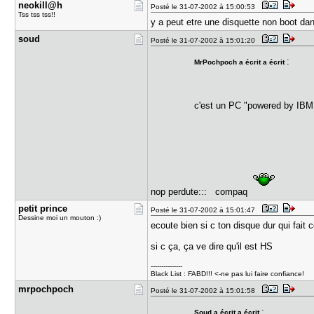
neokill@h
Posté le 31-07-2002 à 15:00:53
Tss tss tss!!
y a peut etre une disquette non boot dan
soud
Posté le 31-07-2002 à 15:01:20
:
MrPochpoch a écrit a écrit
c'est un PC "powered by IBM
nop perdute::: compaq
petit prin​ce
Posté le 31-07-2002 à 15:01:47
Dessine moi un mouton :)
ecoute bien si c ton disque dur qui fait c
si c ça, ça ve dire qu'il est HS
---------------
Black List : FABD!!! <-ne pas lui faire confiance!
mrpochpoch
Posté le 31-07-2002 à 15:01:58
:
Soud a écrit a écrit