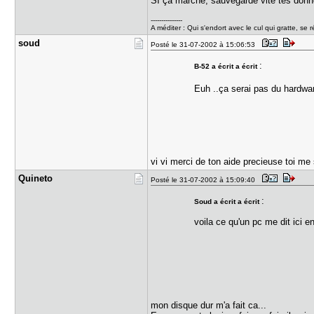
SI ça marche, sauvegarde vite tes données
---------------
A méditer : Qui s'endort avec le cul qui gratte, se r
soud
Posté le 31-07-2002 à 15:06:53
:
B-52 a écrit a écrit
Euh ..ça serai pas du hardwa
vi vi merci de ton aide precieuse toi m
Quineto
Posté le 31-07-2002 à 15:09:40
:
Soud a écrit a écrit
voila ce qu'un pc me dit ici e
mon disque dur m'a fait ca...