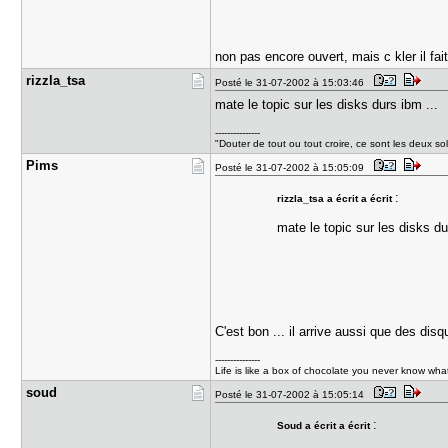
non pas encore ouvert, mais c kler il fa
rizzla_tsa
Posté le 31-07-2002 à 15:03:46
mate le topic sur les disks durs ibm ...
---------------
"Douter de tout ou tout croire, ce sont les deux s
Pims
Posté le 31-07-2002 à 15:05:09
:
rizzla_tsa a écrit a écrit
mate le topic sur les disks du
C'est bon ... il arrive aussi que des di
---------------
Life is like a box of chocolate you never know wh
soud
Posté le 31-07-2002 à 15:05:14
:
Soud a écrit a écrit