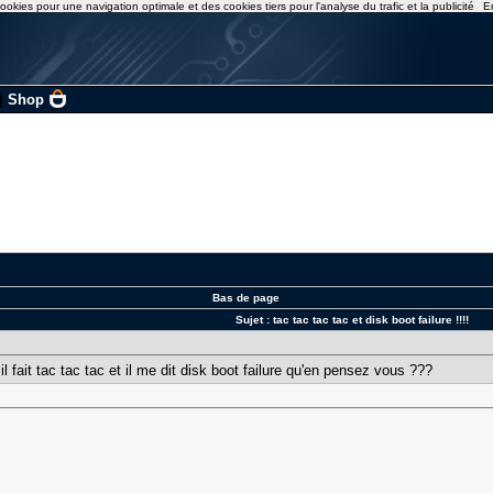
ookies pour une navigation optimale et des cookies tiers pour l'analyse du trafic et la publicité
E
|
Shop
Bas de page
Sujet :
tac tac tac tac et disk boot failure !!!!
l fait tac tac tac et il me dit disk boot failure qu'en pensez vous ???