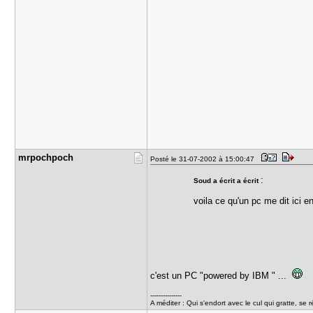
mrpochpoch
Posté le 31-07-2002 à 15:00:47
:
Soud a écrit a écrit
voila ce qu'un pc me dit ici e
c'est un PC "powered by IBM " ...
---------------
A méditer : Qui s'endort avec le cul qui gratte, se r