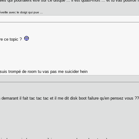
 qui pourraient etre sur ce disque ... il est quasi-mort ... et tu vas pouvoir 
éveille avec le doigt qui pue ...
re ce topic ?
e suis trompé de room tu vas pas me suicider hein
n demarant il fait tac tac tac et il me dit disk boot failure qu'en pensez vous ?