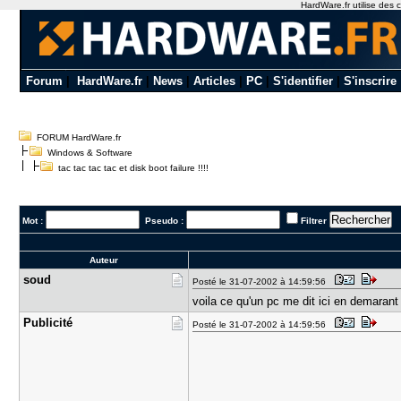
HardWare.fr utilise des c
Forum
|
HardWare.fr
|
News
|
Articles
|
PC
|
S'identifier
|
S'inscrire
FORUM HardWare.fr
Windows & Software
tac tac tac tac et disk boot failure !!!!
Mot :
Pseudo :
Filtrer
Auteur
soud
Posté le 31-07-2002 à 14:59:56
voila ce qu'un pc me dit ici en demarant i
Publicité
Posté le 31-07-2002 à 14:59:56