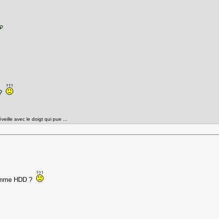
 ?
éveille avec le doigt qui pue ...
 comme HDD ?