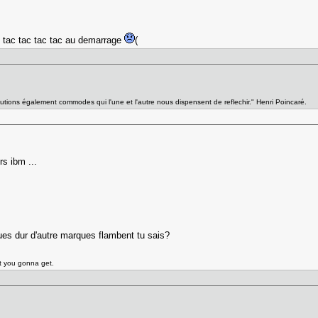
it tac tac tac tac au demarrage
(
olutions également commodes qui l'une et l'autre nous dispensent de reflechir." Henri Poincaré.
rs ibm ...
sques dur d'autre marques flambent tu sais?
at you gonna get.