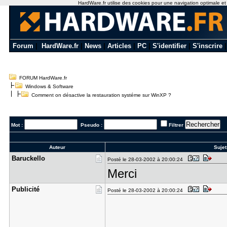
HardWare.fr utilise des cookies pour une navigation optimale et de
Forum
|
HardWare.fr
|
News
|
Articles
|
PC
|
S'identifier
|
S'inscrire
FORUM HardWare.fr
Windows & Software
Comment on désactive la restauration systéme sur WinXP ?
Mot :
Pseudo :
Filtrer
Auteur
Sujet
Baruckello
Posté le 28-03-2002 à 20:00:24
Merci
Publicité
Posté le 28-03-2002 à 20:00:24