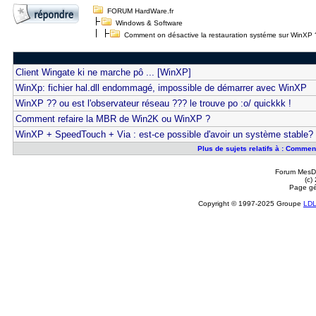
FORUM HardWare.fr
Windows & Software
Comment on désactive la restauration systéme sur WinXP 
Client Wingate ki ne marche pô ... [WinXP]
WinXp: fichier hal.dll endommagé, impossible de démarrer avec WinXP
WinXP ?? ou est l'observateur réseau ??? le trouve po :o/ quickkk !
Comment refaire la MBR de Win2K ou WinXP ?
WinXP + SpeedTouch + Via : est-ce possible d'avoir un système stable?
Plus de sujets relatifs à : Comme
Forum MesDi
(c)
Page gé
Copyright © 1997-2025 Groupe
LD